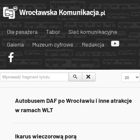
Dla pasażera
Tabor
Sieć komunikacyjna
Galeria
Muzeum cyfrowe
Redakcja
Wprowadź fragment tytułu
Pokaż #
Autobusem DAF po Wrocławiu i inne atrakcje
w ramach WLT
Ikarus wieczorową porą