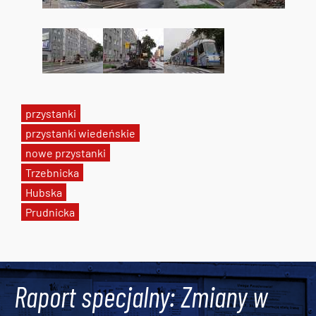
przystanki
przystanki wiedeńskie
nowe przystanki
Trzebnicka
Hubska
Prudnicka
Tweets by AlertMPK
Raport specjalny: Zmiany w