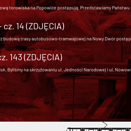
dową torowiska na Popowice
postępują. Przedstawiamy Państwu ob
cz. 14 (ZDJĘCIA)
 z
budową trasy autobusowo-tramwajowej na Nowy Dwór
postępu
cz. 143 (ZDJĘCIA)
 Byliśmy na skrzyżowaniu ul. Jedności Narodowej i ul. Nowowiejs