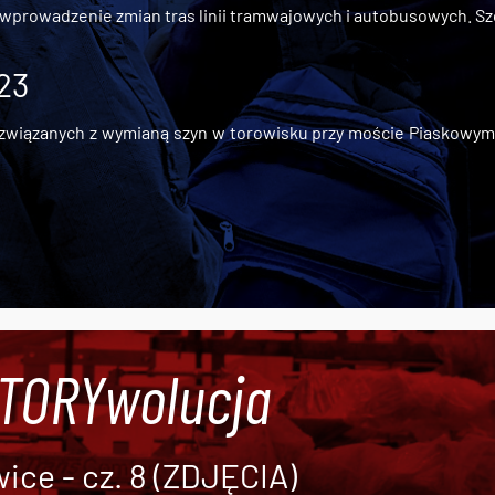
 wprowadzenie zmian tras linii tramwajowych i autobusowych. Szc
 23
iązanych z wymianą szyn w torowisku przy moście Piaskowym, t
#TORYwolucja
ce - cz. 8 (ZDJĘCIA)