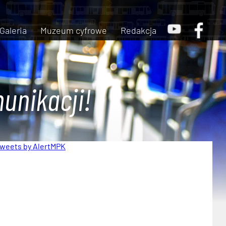
Galeria
Muzeum cyfrowe
Redakcja
unikacji!
weets by AlertMPK