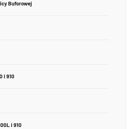
icy Buforowej
 i 910
900L i 910