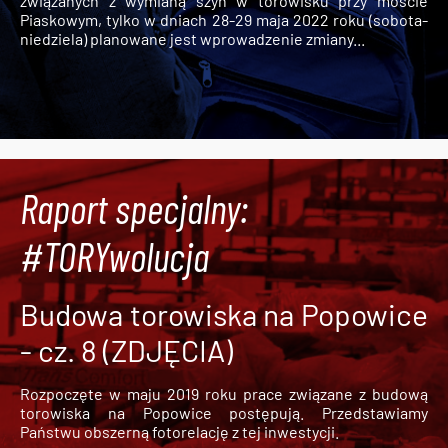
związanych z wymianą szyn w torowisku przy moście
Piaskowym, tylko w dniach 28-29 maja 2022 roku (sobota-
niedziela) planowane jest wprowadzenie zmiany...
Raport specjalny:
#TORYwolucja
Budowa torowiska na Popowice
- cz. 8 (ZDJĘCIA)
Rozpoczęte w maju 2019 roku prace związane z budową
torowiska na Popowice
postępują. Przedstawiamy
Państwu obszerną fotorelację z tej inwestycji.