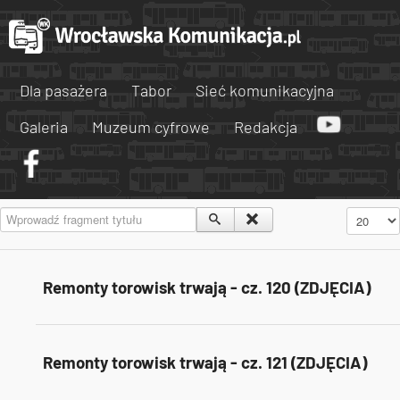
Dla pasażera
Tabor
Sieć komunikacyjna
Galeria
Muzeum cyfrowe
Redakcja
Wprowadź fragment tytułu
Pokaż #
Remonty torowisk trwają - cz. 120 (ZDJĘCIA)
Remonty torowisk trwają - cz. 121 (ZDJĘCIA)