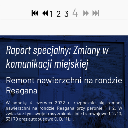
4
1
2
3
Tweets by AlertMPK
Raport specjalny: Zmiany w
komunikacji miejskiej
Remont nawierzchni na rondzie
Reagana
W sobotę 4 czerwca 2022 r. rozpocznie się remont
nawierzchni na rondzie Reagana przy peronie 1 i 2. W
związku z tym swoje trasy zmienią linie tramwajowe 1, 2, 10,
33 i 70 oraz autobusowe C, D, 111,...