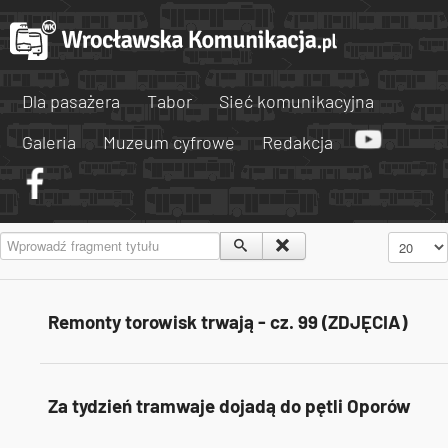
Dla pasażera
Tabor
Sieć komunikacyjna
Galeria
Muzeum cyfrowe
Redakcja
Wprowadź fragment tytułu
Pokaż #
Remonty torowisk trwają - cz. 99 (ZDJĘCIA)
Za tydzień tramwaje dojadą do pętli Oporów