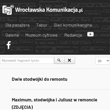
Dla pasażera
Tabor
Sieć komunikacyjna
Galeria
Muzeum cyfrowe
Redakcja
Wprowadź fragment tytułu
Pokaż #
Dwie stodwójki do remontu
Maximum, stodwójka i Juliusz w remoncie
(ZDJĘCIA)