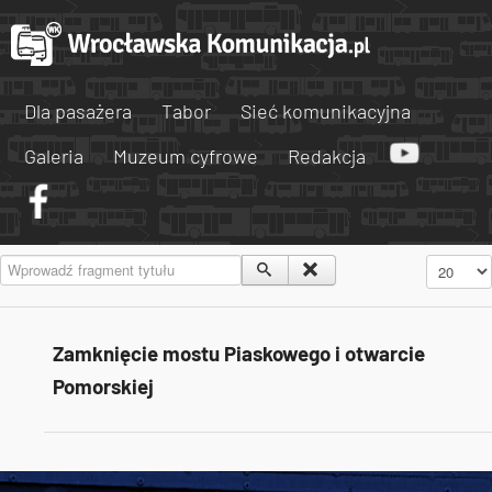
Dla pasażera
Tabor
Sieć komunikacyjna
Galeria
Muzeum cyfrowe
Redakcja
Wprowadź fragment tytułu
Pokaż #
Zamknięcie mostu Piaskowego i otwarcie
Pomorskiej
Tweets by AlertMPK