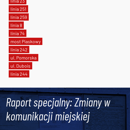
linia 23
linia 251
linia 259
linia 8
linia 74
most Piaskowy
linia 242
ul. Pomorska
ul. Dubois
linia 244
Tweets by AlertMPK
Raport specjalny: Zmiany w
komunikacji miejskiej