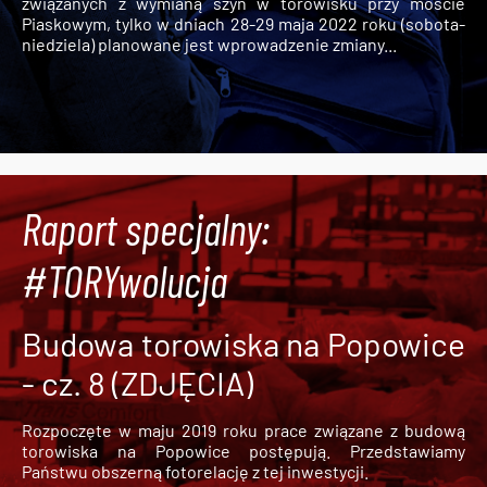
związanych z wymianą szyn w torowisku przy moście
Piaskowym, tylko w dniach 28-29 maja 2022 roku (sobota-
niedziela) planowane jest wprowadzenie zmiany...
Raport specjalny:
#TORYwolucja
Budowa torowiska na Popowice
- cz. 8 (ZDJĘCIA)
Rozpoczęte w maju 2019 roku prace związane z budową
torowiska na Popowice
postępują. Przedstawiamy
Państwu obszerną fotorelację z tej inwestycji.