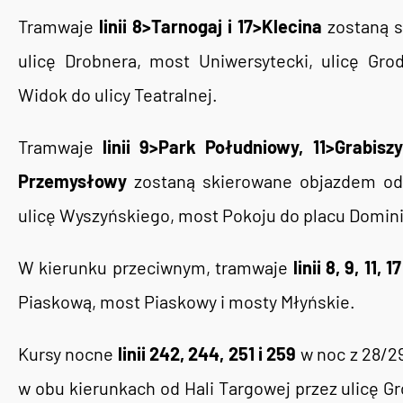
Tramwaje
linii 8>Tarnogaj i 17>Klecina
zostaną s
ulicę Drobnera, most Uniwersytecki, ulicę Gro
Widok do ulicy Teatralnej.
Tramwaje
linii 9>Park Południowy, 11>Grabis
Przemysłowy
zostaną skierowane objazdem od 
ulicę Wyszyńskiego, most Pokoju do placu Domin
W kierunku przeciwnym, tramwaje
linii 8, 9, 11, 1
Piaskową, most Piaskowy i mosty Młyńskie.
Kursy nocne
linii 242, 244, 251 i 259
w noc z 28/2
w obu kierunkach od Hali Targowej przez ulicę Gr