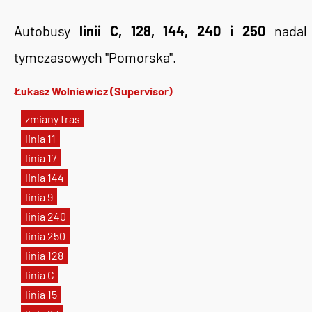
Autobusy
linii C, 128, 144, 240 i 250
nadal 
tymczasowych "Pomorska".
Łukasz Wolniewicz (Supervisor)
zmiany tras
linia 11
linia 17
linia 144
linia 9
linia 240
linia 250
linia 128
linia C
linia 15