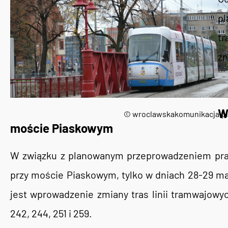
pl
t
zn
W
© wroclawskakomunikacja.pl
moście Piaskowym
W związku z planowanym przeprowadzeniem pra
przy moście Piaskowym, tylko w dniach 28-29 ma
jest wprowadzenie zmiany tras linii tramwajowych 
242, 244, 251 i 259.