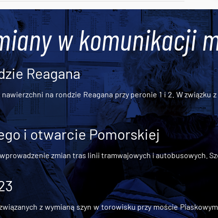
miany w komunikacji m
dzie Reagana
awierzchni na rondzie Reagana przy peronie 1 i 2. W związku z t
go i otwarcie Pomorskiej
 wprowadzenie zmian tras linii tramwajowych i autobusowych. Szc
 23
iązanych z wymianą szyn w torowisku przy moście Piaskowym, t