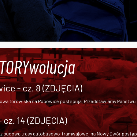
#TORYwolucja
ce - cz. 8 (ZDJĘCIA)
dową torowiska na Popowice
postępują. Przedstawiamy Państwu ob
cz. 14 (ZDJĘCIA)
 z
budową trasy autobusowo-tramwajowej na Nowy Dwór
postępu