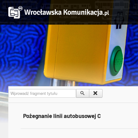
Wprowadź fragment tytułu
Pożegnanie linii autobusowej C