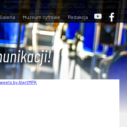
Galeria
Muzeum cyfrowe
Redakcja
unikacji!
weets by AlertMPK