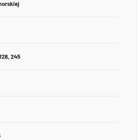
orskiej
 128, 245
5