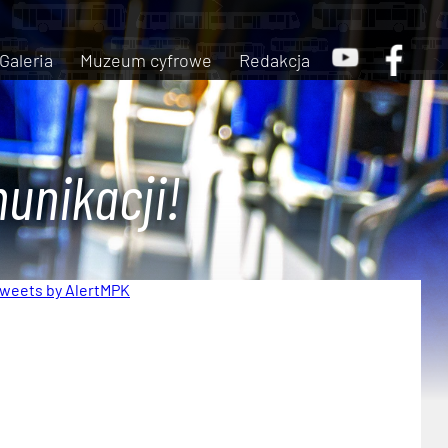
Galeria
Muzeum cyfrowe
Redakcja
unikacji!
weets by AlertMPK