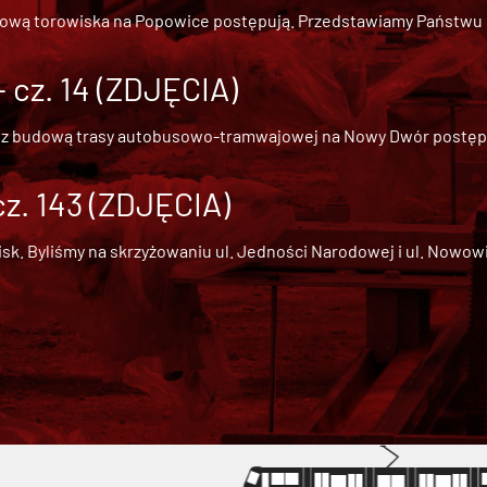
dową torowiska na Popowice
postępują. Przedstawiamy Państwu ob
cz. 14 (ZDJĘCIA)
 z
budową trasy autobusowo-tramwajowej na Nowy Dwór
postępu
cz. 143 (ZDJĘCIA)
 Byliśmy na skrzyżowaniu ul. Jedności Narodowej i ul. Nowowiejs