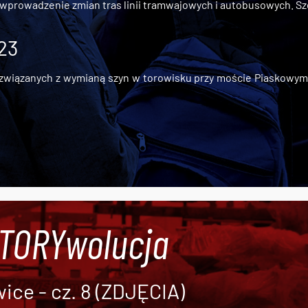
 wprowadzenie zmian tras linii tramwajowych i autobusowych. Szc
 23
iązanych z wymianą szyn w torowisku przy moście Piaskowym, t
#TORYwolucja
ce - cz. 8 (ZDJĘCIA)