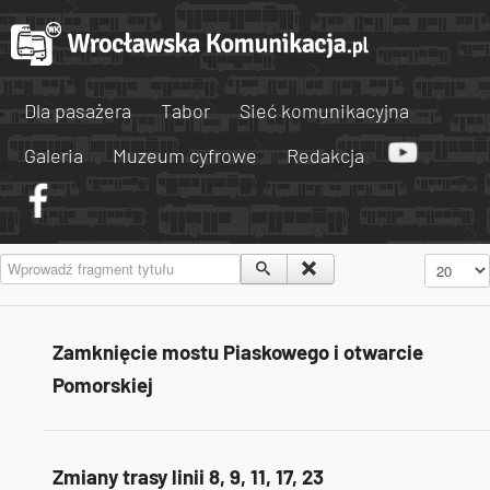
Dla pasażera
Tabor
Sieć komunikacyjna
Galeria
Muzeum cyfrowe
Redakcja
Wprowadź fragment tytułu
Pokaż #
Zamknięcie mostu Piaskowego i otwarcie
Pomorskiej
Zmiany trasy linii 8, 9, 11, 17, 23