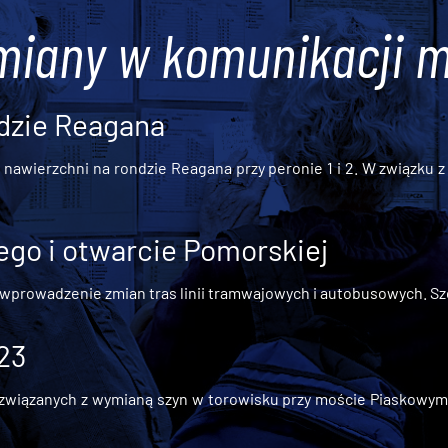
miany w komunikacji m
dzie Reagana
awierzchni na rondzie Reagana przy peronie 1 i 2. W związku z t
go i otwarcie Pomorskiej
 wprowadzenie zmian tras linii tramwajowych i autobusowych. Szc
 23
iązanych z wymianą szyn w torowisku przy moście Piaskowym, t