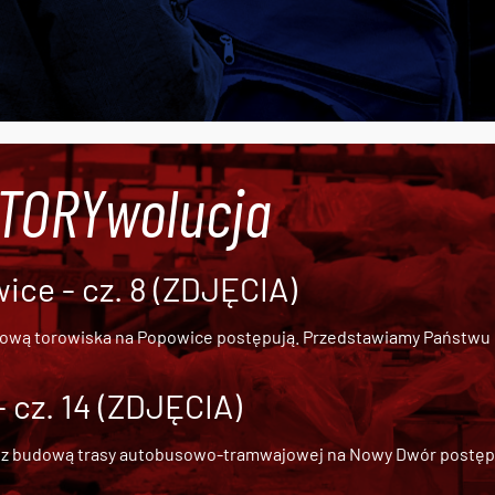
#TORYwolucja
ce - cz. 8 (ZDJĘCIA)
dową torowiska na Popowice
postępują. Przedstawiamy Państwu ob
cz. 14 (ZDJĘCIA)
 z
budową trasy autobusowo-tramwajowej na Nowy Dwór
postępu