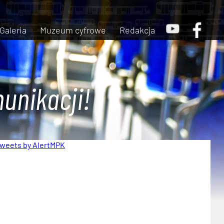
Galeria
Muzeum cyfrowe
Redakcja
unikacji!
weets by AlertMPK