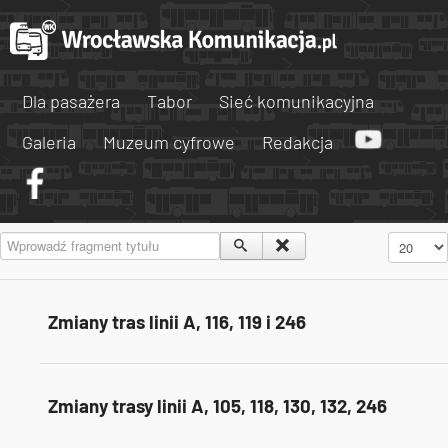
Dla pasażera
Tabor
Sieć komunikacyjna
Galeria
Muzeum cyfrowe
Redakcja
Wprowadź fragment tytułu
Pokaż #
Zmiany tras linii A, 116, 119 i 246
Zmiany trasy linii A, 105, 118, 130, 132, 246