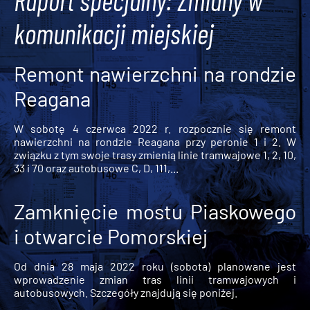
Raport specjalny: Zmiany w
komunikacji miejskiej
Remont nawierzchni na rondzie
Reagana
W sobotę 4 czerwca 2022 r. rozpocznie się remont
nawierzchni na rondzie Reagana przy peronie 1 i 2. W
związku z tym swoje trasy zmienią linie tramwajowe 1, 2, 10,
33 i 70 oraz autobusowe C, D, 111,...
Zamknięcie mostu Piaskowego
i otwarcie Pomorskiej
Od dnia 28 maja 2022 roku (sobota) planowane jest
wprowadzenie zmian tras linii tramwajowych i
autobusowych. Szczegóły znajdują się poniżej.