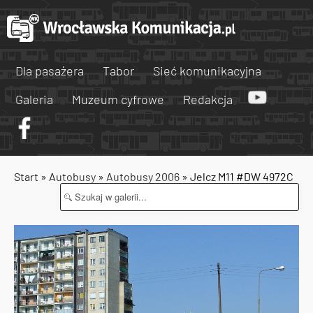
Dla pasażera
Tabor
Sieć komunikacyjna
Galeria
Muzeum cyfrowe
Redakcja
Start
»
Autobusy
»
Autobusy 2006
» Jelcz M11 #DW 4972C