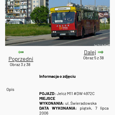
Dalej
Poprzedni
Obraz 5 z 38
Obraz 3 z 38
Informacja o zdjęciu
Opis
POJAZD:
Jelcz M11 #DW 4972C
MIEJSCE
WYKONANIA:
ul. Świeradowska
DATA WYKONANIA:
piątek, 7 lipca
2006