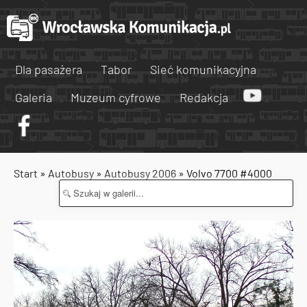
Dla pasażera
Tabor
Sieć komunikacyjna
Galeria
Muzeum cyfrowe
Redakcja
Start
»
Autobusy
»
Autobusy 2006
» Volvo 7700 #4000