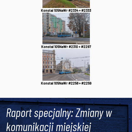
Konstal 105NaWr #2334 + #2333
Konstal 105NaWr #2310 + #2297
Konstal 105NaWr #2258 + #2259
Raport specjalny: Zmiany w
komunikacji miejskiej