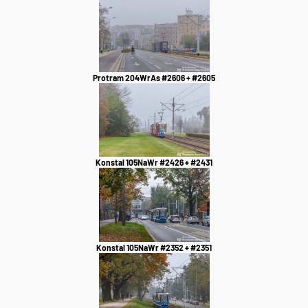
Protram 204WrAs #2606 + #2605
Konstal 105NaWr #2426 + #2431
Konstal 105NaWr #2352 + #2351