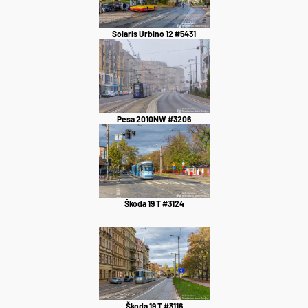
Solaris Urbino 12 #5431
Pesa 2010NW #3206
Škoda 19 T #3124
Škoda 19 T #3116