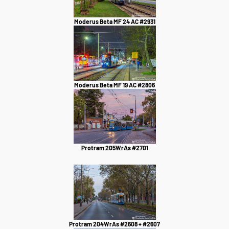
Moderus Beta MF 24 AC #2931
Moderus Beta MF 19 AC #2806
Protram 205WrAs #2701
Protram 204WrAs #2608 + #2607