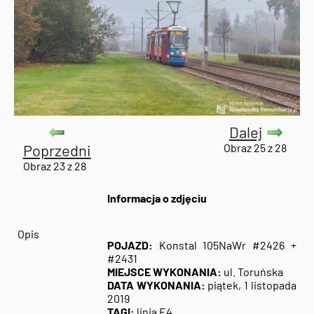
Dalej
Poprzedni
Obraz 25 z 28
Obraz 23 z 28
Informacja o zdjęciu
Opis
POJAZD:
Konstal 105NaWr #2426 +
#2431
MIEJSCE WYKONANIA:
ul. Toruńska
DATA WYKONANIA:
piątek, 1 listopada
2019
TAGI:
linia E4