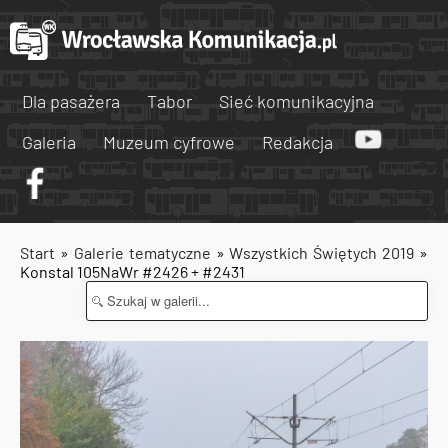
Dla pasażera
Tabor
Sieć komunikacyjna
Galeria
Muzeum cyfrowe
Redakcja
Start
»
Galerie tematyczne
»
Wszystkich Świętych 2019
»
Konstal 105NaWr #2426 + #2431