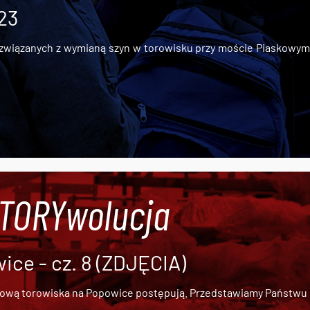
 23
iązanych z wymianą szyn w torowisku przy moście Piaskowym, t
#TORYwolucja
ce - cz. 8 (ZDJĘCIA)
dową torowiska na Popowice
postępują. Przedstawiamy Państwu ob