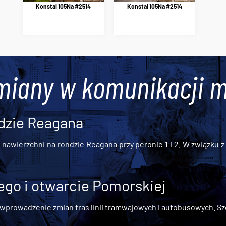
Konstal 105Na #2514
Konstal 105Na #2514
miany w komunikacji m
dzie Reagana
awierzchni na rondzie Reagana przy peronie 1 i 2. W związku z t
go i otwarcie Pomorskiej
 wprowadzenie zmian tras linii tramwajowych i autobusowych. Szc