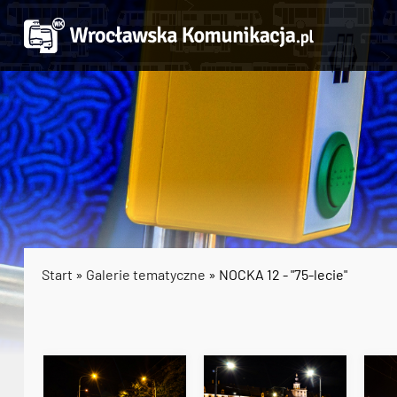
Start
»
Galerie tematyczne
» NOCKA 12 - "75-lecie"