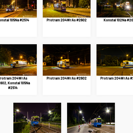
nstal 105Na #2514
Protram 204WrAs #2602
Konstal 102Na #2
Protram 204WrAs
Protram 204WrAs #2602
Protram 204WrAs #
602, Konstal 105Na
#2514