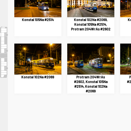
Konstal 105Na #2514
Konstal 102Na #2069,
Ko
Konstal 105Na #2514,
Protram 204WrAs #2602
Konstal 102Na #2069
Protram 204WrAs
#2602, Konstal 105Na
#2
#2514, Konstal 102Na
#2069