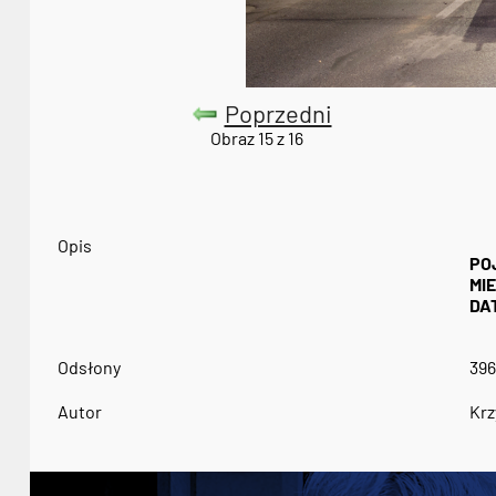
Poprzedni
Obraz 15 z 16
Opis
PO
MI
DA
Odsłony
396
Autor
Krz