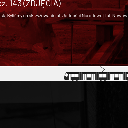
cz. 143 (ZDJĘCIA)
 Byliśmy na skrzyżowaniu ul. Jedności Narodowej i ul. Nowowiejs