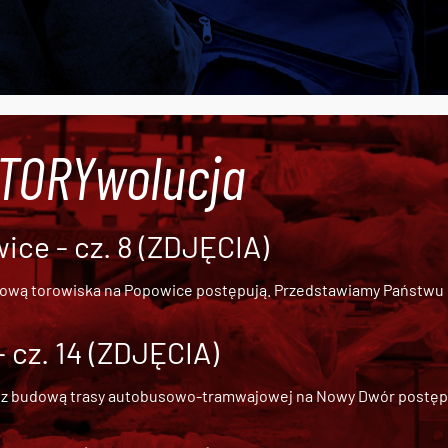
#TORYwolucja
ce - cz. 8 (ZDJĘCIA)
dową torowiska na Popowice
postępują. Przedstawiamy Państwu ob
cz. 14 (ZDJĘCIA)
 z
budową trasy autobusowo-tramwajowej na Nowy Dwór
postępu