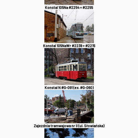
Konstal 105Na #2254 + #2255
Konstal 105NaWr #2239 + #2215
Konstal N #G-091 (ex. #G-060)
Zajezdnia tramwajowa nr II (ul. Słowiańska)