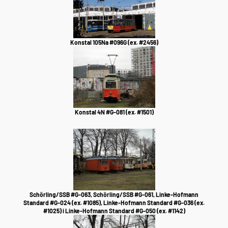
Konstal 105Na #096G (ex. #2456)
Konstal 4N #G-081 (ex. #1501)
Schörling/SSB #G-063, Schörling/SSB #G-061, Linke-Hofmann
Standard #G-024 (ex. #1085), Linke-Hofmann Standard #G-036 (ex.
#1025) i Linke-Hofmann Standard #G-050 (ex. #1142)