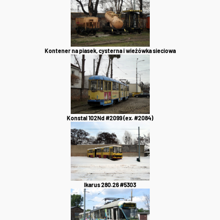
Kontener na piasek, cysterna i wieżówka sieciowa
Konstal 102Nd #2099 (ex. #2084)
Ikarus 280.26 #5303