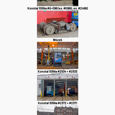
Konstal 105Na #G-096 (ex. #096G, ex. #2456)
Wózek
Konstal 105Na #2534 + #2533
Konstal 105Na #2372 + #2371