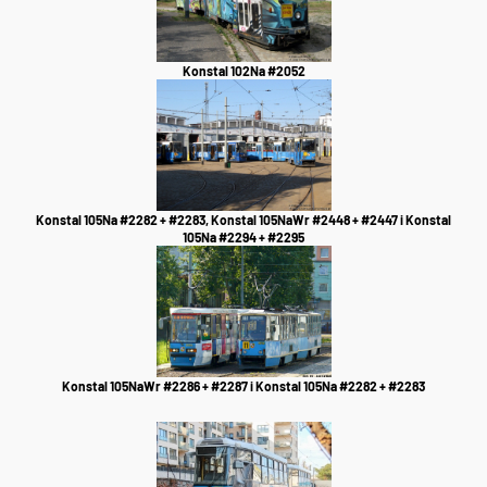
Konstal 102Na #2052
Konstal 105Na #2282 + #2283, Konstal 105NaWr #2448 + #2447 i Konstal
105Na #2294 + #2295
Konstal 105NaWr #2286 + #2287 i Konstal 105Na #2282 + #2283