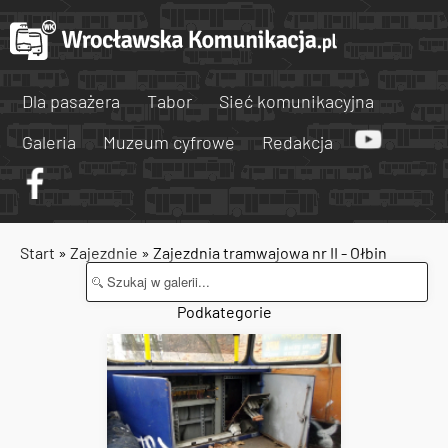
Dla pasażera
Tabor
Sieć komunikacyjna
Galeria
Muzeum cyfrowe
Redakcja
Start
»
Zajezdnie
» Zajezdnia tramwajowa nr II - Ołbin
Podkategorie