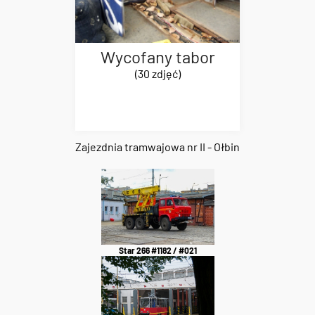
Wycofany tabor
(30 zdjęć)
Zajezdnia tramwajowa nr II - Ołbin
Star 266 #1182 / #021