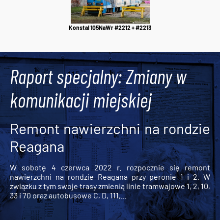
Konstal 105NaWr #2212 + #2213
Raport specjalny: Zmiany w
komunikacji miejskiej
Remont nawierzchni na rondzie
Reagana
W sobotę 4 czerwca 2022 r. rozpocznie się remont
nawierzchni na rondzie Reagana przy peronie 1 i 2. W
związku z tym swoje trasy zmienią linie tramwajowe 1, 2, 10,
33 i 70 oraz autobusowe C, D, 111,...