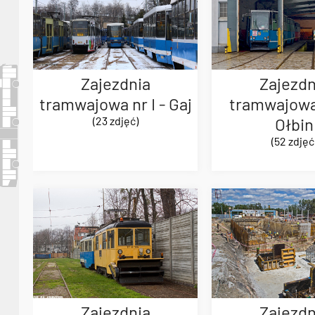
Zajezdnia
Zajezdn
tramwajowa nr I - Gaj
tramwajowa 
(23 zdjęć)
Ołbin
(52 zdjęć
Zajezdnia
Zajezdn