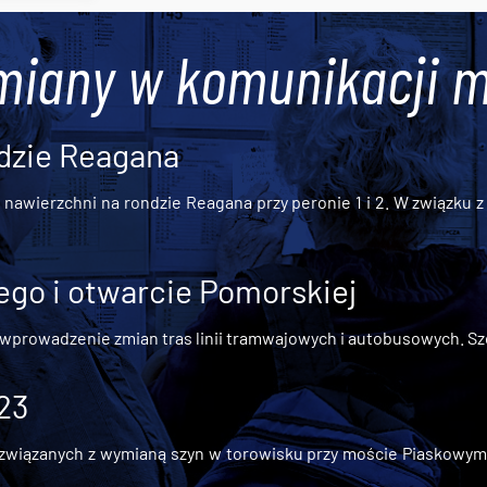
miany w komunikacji m
dzie Reagana
awierzchni na rondzie Reagana przy peronie 1 i 2. W związku z t
go i otwarcie Pomorskiej
 wprowadzenie zmian tras linii tramwajowych i autobusowych. Szc
 23
iązanych z wymianą szyn w torowisku przy moście Piaskowym, t