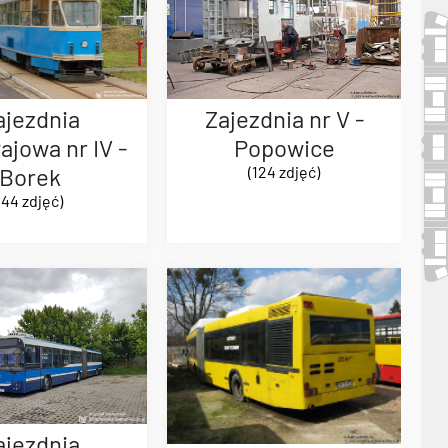
Zajezdnia nr V -
ajezdnia
Popowice
jowa nr IV -
(124 zdjęć)
Borek
(44 zdjęć)
ajezdnia