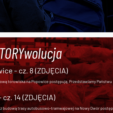
#TORYwolucja
ce - cz. 8 (ZDJĘCIA)
dową torowiska na Popowice
postępują. Przedstawiamy Państwu ob
cz. 14 (ZDJĘCIA)
 z
budową trasy autobusowo-tramwajowej na Nowy Dwór
postępu