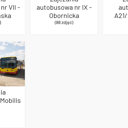
r VII -
autobusowa nr IX -
au
ńska
Obornicka
A21/
)
(88 zdjęć)
ia
Mobilis