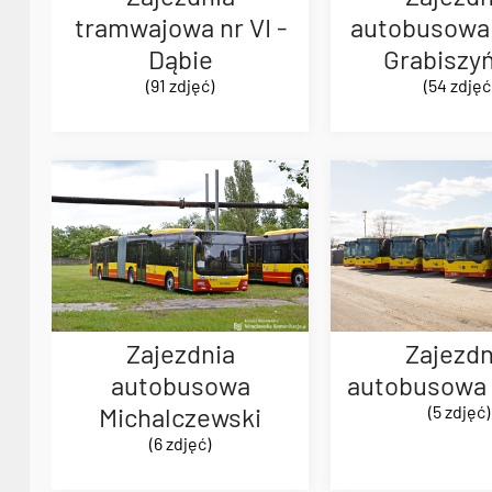
tramwajowa nr VI -
autobusowa n
Dąbie
Grabiszy
(91 zdjęć)
(54 zdjęć
Zajezdnia
Zajezdn
autobusowa
autobusowa 
Michalczewski
(5 zdjęć)
(6 zdjęć)