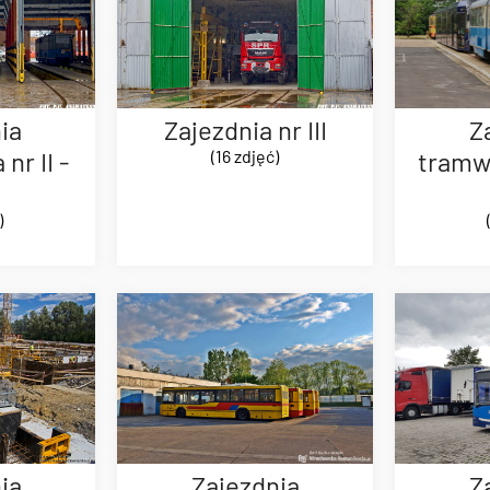
ia
Zajezdnia nr III
Z
nr II -
(16 zdjęć)
tramwa
)
ia
Zajezdnia
Z