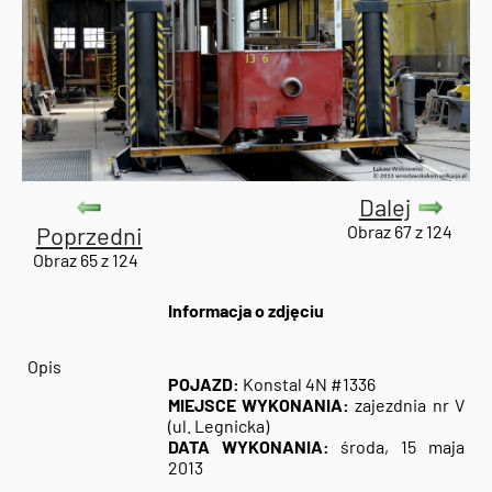
Dalej
Poprzedni
Obraz 67 z 124
Obraz 65 z 124
Informacja o zdjęciu
Opis
POJAZD:
Konstal 4N #1336
MIEJSCE WYKONANIA:
zajezdnia nr V
(ul. Legnicka)
DATA WYKONANIA:
środa, 15 maja
2013