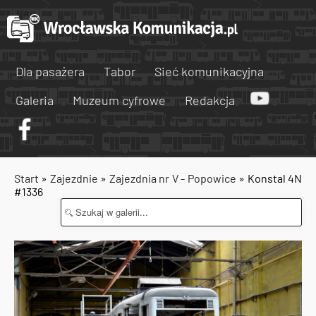
Dla pasażera
Tabor
Sieć komunikacyjna
Galeria
Muzeum cyfrowe
Redakcja
Start
»
Zajezdnie
»
Zajezdnia nr V - Popowice
» Konstal 4N
#1336