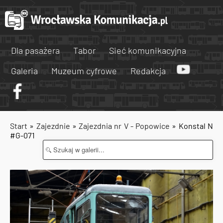
Dla pasażera
Tabor
Sieć komunikacyjna
Galeria
Muzeum cyfrowe
Redakcja
Start
»
Zajezdnie
»
Zajezdnia nr V - Popowice
» Konstal N
#G-071