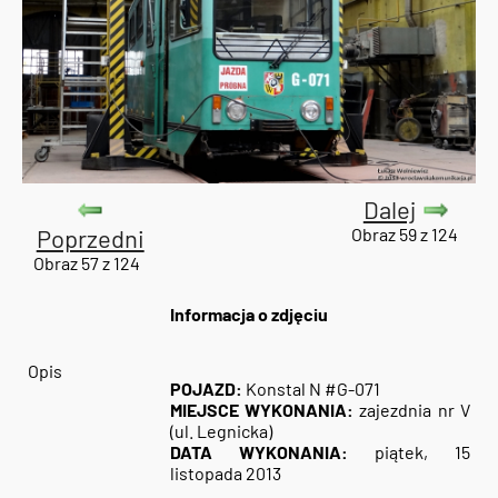
Dalej
Poprzedni
Obraz 59 z 124
Obraz 57 z 124
Informacja o zdjęciu
Opis
POJAZD:
Konstal N #G-071
MIEJSCE WYKONANIA:
zajezdnia nr V
(ul. Legnicka)
DATA WYKONANIA:
piątek, 15
listopada 2013