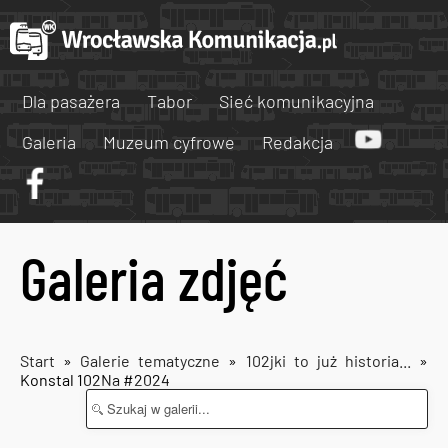
Dla pasażera
Tabor
Sieć komunikacyjna
Galeria
Muzeum cyfrowe
Redakcja
Galeria zdjęć
Start
»
Galerie tematyczne
»
102jki to już historia...
»
Konstal 102Na #2024