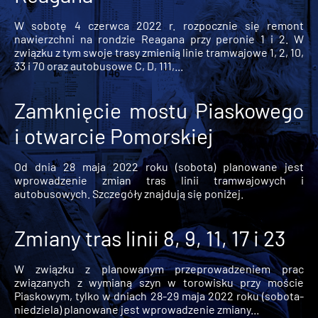
W sobotę 4 czerwca 2022 r. rozpocznie się remont
nawierzchni na rondzie Reagana przy peronie 1 i 2. W
związku z tym swoje trasy zmienią linie tramwajowe 1, 2, 10,
33 i 70 oraz autobusowe C, D, 111,...
Zamknięcie mostu Piaskowego
i otwarcie Pomorskiej
Od dnia 28 maja 2022 roku (sobota) planowane jest
wprowadzenie zmian tras linii tramwajowych i
autobusowych. Szczegóły znajdują się poniżej.
Zmiany tras linii 8, 9, 11, 17 i 23
W związku z planowanym przeprowadzeniem prac
związanych z wymianą szyn w torowisku przy moście
Piaskowym, tylko w dniach 28-29 maja 2022 roku (sobota-
niedziela) planowane jest wprowadzenie zmiany...