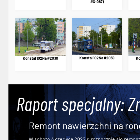
#G-087)
Konstal 102Na #2059
Konstal 102Na #2030
Ko
Raport specjalny: Z
Remont nawierzchni na ron
W sobotę 4 czerwca 2022 r. rozpocznie się remont n