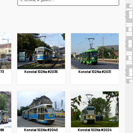
073
Konstal 102Na #2035
Konstal 102Na #2031
068
Konstal 102Na #2024
Konstal 102Na #2040