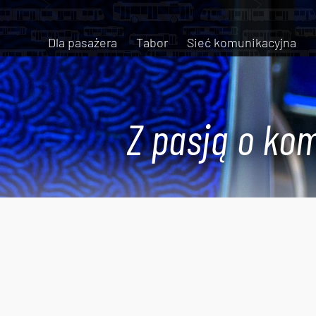
Dla pasażera
Tabor
Sieć komunikacyjna
Z pasją o kom