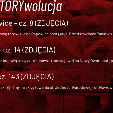
#TORYwolucja
ce - cz. 8 (ZDJĘCIA)
dową torowiska na Popowice
postępują. Przedstawiamy Państwu ob
cz. 14 (ZDJĘCIA)
 z
budową trasy autobusowo-tramwajowej na Nowy Dwór
postępu
cz. 143 (ZDJĘCIA)
 Byliśmy na skrzyżowaniu ul. Jedności Narodowej i ul. Nowowiejs