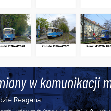
nstal 102Na #2048
Konstal 102Na #2031
Konstal 102Na #2
miany w komunikacji m
dzie Reagana
awierzchni na rondzie Reagana przy peronie 1 i 2. W związku z t