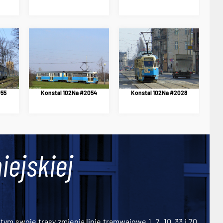
055
Konstal 102Na #2054
Konstal 102Na #2028
iejskiej
ym swoje trasy zmienią linie tramwajowe 1, 2, 10, 33 i 70