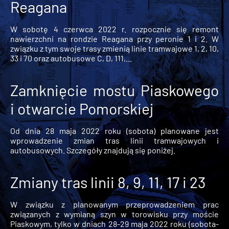
Reagana
W sobotę 4 czerwca 2022 r. rozpocznie się remont
nawierzchni na rondzie Reagana przy peronie 1 i 2. W
związku z tym swoje trasy zmienią linie tramwajowe 1, 2, 10,
33 i 70 oraz autobusowe C, D, 111,...
Zamknięcie mostu Piaskowego
i otwarcie Pomorskiej
Od dnia 28 maja 2022 roku (sobota) planowane jest
wprowadzenie zmian tras linii tramwajowych i
autobusowych. Szczegóły znajdują się poniżej.
Zmiany tras linii 8, 9, 11, 17 i 23
W związku z planowanym przeprowadzeniem prac
związanych z wymianą szyn w torowisku przy moście
Piaskowym, tylko w dniach 28-29 maja 2022 roku (sobota-