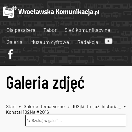
Dla pasażera
Tabor
Sieć komunikacyjna
Galeria
Muzeum cyfrowe
Redakcja
Galeria zdjęć
Start
»
Galerie tematyczne
»
102jki to już historia...
»
Konstal 102Na #2016