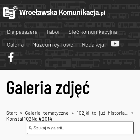
Dla pasażera
Tabor
Sieć komunikacyjna
Galeria
Muzeum cyfrowe
Redakcja
Galeria zdjęć
Start
»
Galerie tematyczne
»
102jki to już historia...
»
Konstal 102Na #2014