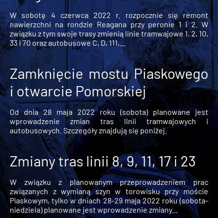
W sobotę 4 czerwca 2022 r. rozpocznie się remont
nawierzchni na rondzie Reagana przy peronie 1 i 2. W
związku z tym swoje trasy zmienią linie tramwajowe 1, 2, 10,
33 i 70 oraz autobusowe C, D, 111,...
Zamknięcie mostu Piaskowego
i otwarcie Pomorskiej
Od dnia 28 maja 2022 roku (sobota) planowane jest
wprowadzenie zmian tras linii tramwajowych i
autobusowych. Szczegóły znajdują się poniżej.
Zmiany tras linii 8, 9, 11, 17 i 23
W związku z planowanym przeprowadzeniem prac
związanych z wymianą szyn w torowisku przy moście
Piaskowym, tylko w dniach 28-29 maja 2022 roku (sobota-
niedziela) planowane jest wprowadzenie zmiany...