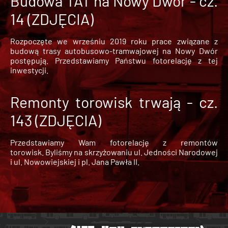
Budowa TAT na Nowy Dwór - cz.
14 (ZDJĘCIA)
Rozpoczęte we wrześniu 2019 roku prace związane z
budową trasy autobusowo-tramwajowej na Nowy Dwór
postępują. Przedstawiamy Państwu fotorelację z tej
inwestycji.
Remonty torowisk trwają - cz.
143 (ZDJĘCIA)
Przedstawiamy Wam fotorelację z remontów
torowisk. Byliśmy na skrzyżowaniu ul. Jedności Narodowej
i ul. Nowowiejskiej i pl. Jana Pawła II.