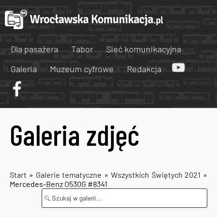
Dla pasażera
Tabor
Sieć komunikacyjna
Galeria
Muzeum cyfrowe
Redakcja
Galeria zdjęć
Start
»
Galerie tematyczne
»
Wszystkich Świętych 2021
»
Mercedes-Benz O530G #8341