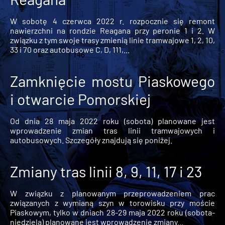
W sobotę 4 czerwca 2022 r. rozpocznie się remont
nawierzchni na rondzie Reagana przy peronie 1 i 2. W
związku z tym swoje trasy zmienią linie tramwajowe 1, 2, 10,
33 i 70 oraz autobusowe C, D, 111,...
Zamknięcie mostu Piaskowego
i otwarcie Pomorskiej
Od dnia 28 maja 2022 roku (sobota) planowane jest
wprowadzenie zmian tras linii tramwajowych i
autobusowych. Szczegóły znajdują się poniżej.
Zmiany tras linii 8, 9, 11, 17 i 23
W związku z planowanym przeprowadzeniem prac
związanych z wymianą szyn w torowisku przy moście
Piaskowym, tylko w dniach 28-29 maja 2022 roku (sobota-
niedziela) planowane jest wprowadzenie zmiany...