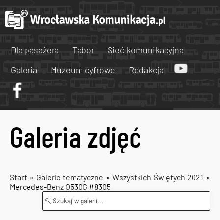
Dla pasażera
Tabor
Sieć komunikacyjna
Galeria
Muzeum cyfrowe
Redakcja
Galeria zdjęć
Start
»
Galerie tematyczne
»
Wszystkich Świętych 2021
»
Mercedes-Benz O530G #8305