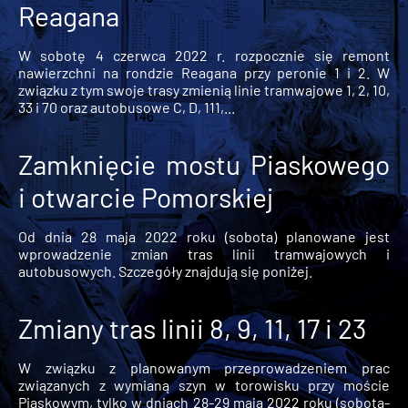
Reagana
W sobotę 4 czerwca 2022 r. rozpocznie się remont
nawierzchni na rondzie Reagana przy peronie 1 i 2. W
związku z tym swoje trasy zmienią linie tramwajowe 1, 2, 10,
33 i 70 oraz autobusowe C, D, 111,...
Zamknięcie mostu Piaskowego
i otwarcie Pomorskiej
Od dnia 28 maja 2022 roku (sobota) planowane jest
wprowadzenie zmian tras linii tramwajowych i
autobusowych. Szczegóły znajdują się poniżej.
Zmiany tras linii 8, 9, 11, 17 i 23
W związku z planowanym przeprowadzeniem prac
związanych z wymianą szyn w torowisku przy moście
Piaskowym, tylko w dniach 28-29 maja 2022 roku (sobota-