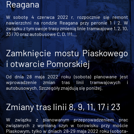
Reagana
W sobotę 4 czerwca 2022 r. rozpocznie się remont
nawierzchni na rondzie Reagana przy peronie 1 i 2. W
związku z tym swoje trasy zmienią linie tramwajowe 1, 2, 10,
33 i 70 oraz autobusowe C, D, 111,...
Zamknięcie mostu Piaskowego
i otwarcie Pomorskiej
Od dnia 28 maja 2022 roku (sobota) planowane jest
wprowadzenie zmian tras linii tramwajowych i
autobusowych. Szczegóły znajdują się poniżej.
Zmiany tras linii 8, 9, 11, 17 i 23
W związku z planowanym przeprowadzeniem prac
związanych z wymianą szyn w torowisku przy moście
Piaskowym, tylko w dniach 28-29 maja 2022 roku (sobota-