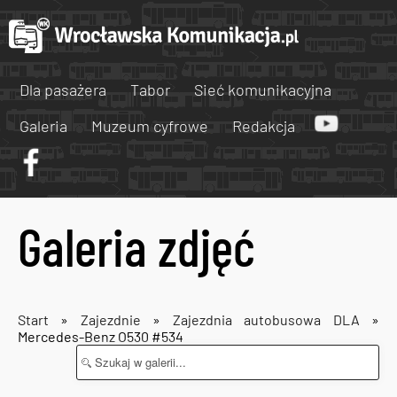
Dla pasażera
Tabor
Sieć komunikacyjna
Galeria
Muzeum cyfrowe
Redakcja
Galeria zdjęć
Start
»
Zajezdnie
»
Zajezdnia autobusowa DLA
»
Mercedes-Benz O530 #534