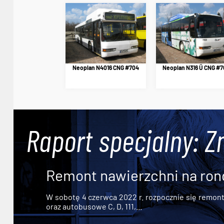
Neoplan N4016 CNG #704
Neoplan N316 Ü CNG #7
Raport specjalny: Z
Remont nawierzchni na ron
W sobotę 4 czerwca 2022 r. rozpocznie się remont n
oraz autobusowe C, D, 111,...