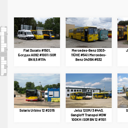
Fiat Ducato #1501,
Mercedes-Benz O303-
J
Богдан A092 #1001 i SOR
11ÜHE #541 i Mercedes-
BN 8,5 #1114
Benz O405N #532
Solaris Urbino 12 #2015
Jelcz 120M/3 #443,
S
Gangloff Transpol #DW
100KH i SOR BN 12 #1101