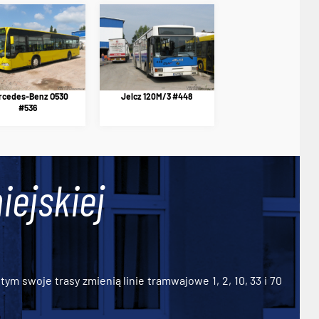
rcedes-Benz O530
Jelcz 120M/3 #448
#536
iejskiej
ym swoje trasy zmienią linie tramwajowe 1, 2, 10, 33 i 70