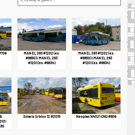
#706
MAN EL 283 #1202 (ex.
MAN EL 283 #1202 (ex.
#8850) i MAN EL 283
#8850) i MAN EL 283
#1201 (ex. #8834)
#1201 (ex. #8834)
9,
Solaris Urbino 12 #2015
Neoplan N4021 CNG #806
013 i
530