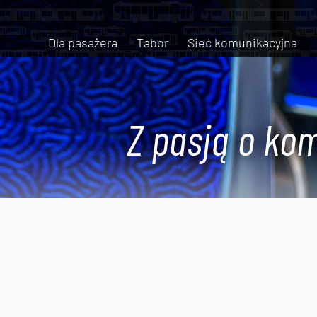
Dla pasażera
Tabor
Sieć komunikacyjna
Z pasją o kom