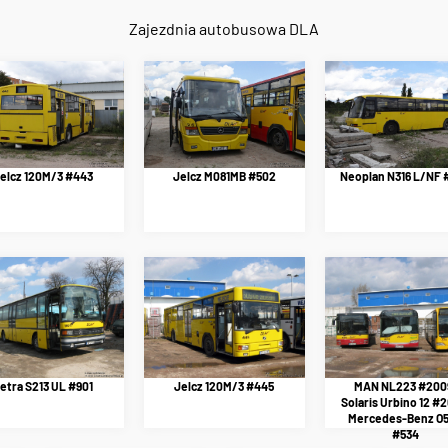
Zajezdnia autobusowa DLA
elcz 120M/3 #443
Jelcz M081MB #502
Neoplan N316 L/NF 
etra S213 UL #901
Jelcz 120M/3 #445
MAN NL223 #200
Solaris Urbino 12 #2
Mercedes-Benz O
#534