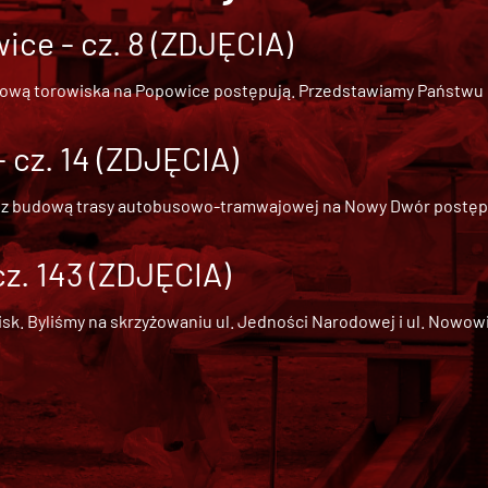
ce - cz. 8 (ZDJĘCIA)
dową torowiska na Popowice
postępują. Przedstawiamy Państwu ob
cz. 14 (ZDJĘCIA)
 z
budową trasy autobusowo-tramwajowej na Nowy Dwór
postępu
cz. 143 (ZDJĘCIA)
 Byliśmy na skrzyżowaniu ul. Jedności Narodowej i ul. Nowowiejs