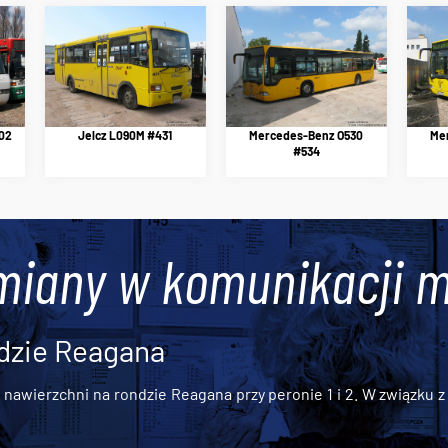
02
Jelcz L090M #431
Mercedes-Benz O530
Me
#534
miany w komunikacji m
dzie Reagana
awierzchni na rondzie Reagana przy peronie 1 i 2. W związku z t