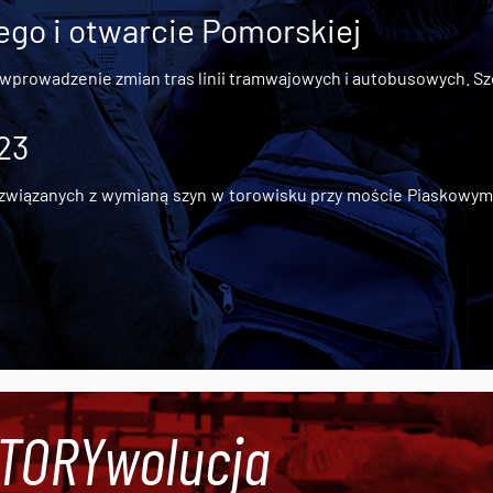
go i otwarcie Pomorskiej
 wprowadzenie zmian tras linii tramwajowych i autobusowych. Szc
 23
iązanych z wymianą szyn w torowisku przy moście Piaskowym, t
#TORYwolucja