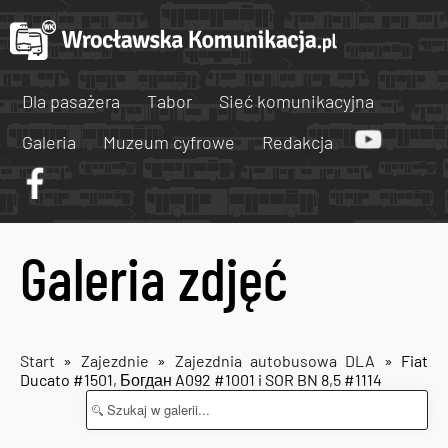
Dla pasażera
Tabor
Sieć komunikacyjna
Galeria
Muzeum cyfrowe
Redakcja
Galeria zdjęć
Start
»
Zajezdnie
»
Zajezdnia autobusowa DLA
» Fiat
Ducato #1501, Богдан A092 #1001 i SOR BN 8,5 #1114