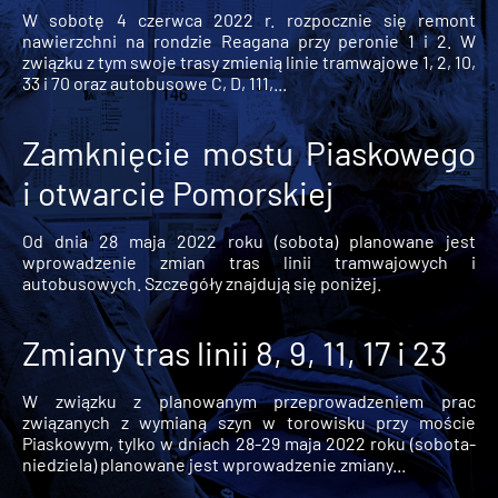
W sobotę 4 czerwca 2022 r. rozpocznie się remont
nawierzchni na rondzie Reagana przy peronie 1 i 2. W
związku z tym swoje trasy zmienią linie tramwajowe 1, 2, 10,
33 i 70 oraz autobusowe C, D, 111,...
Zamknięcie mostu Piaskowego
i otwarcie Pomorskiej
Od dnia 28 maja 2022 roku (sobota) planowane jest
wprowadzenie zmian tras linii tramwajowych i
autobusowych. Szczegóły znajdują się poniżej.
Zmiany tras linii 8, 9, 11, 17 i 23
W związku z planowanym przeprowadzeniem prac
związanych z wymianą szyn w torowisku przy moście
Piaskowym, tylko w dniach 28-29 maja 2022 roku (sobota-
niedziela) planowane jest wprowadzenie zmiany...