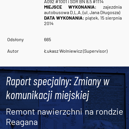
A092 #1001 i SOR BN 8,5 #1114
MIEJSCE WYKONANIA:
zajezdnia
autobusowa D.L.A. (ul. Jana Długosza)
DATA WYKONANIA:
piątek, 15 sierpnia
2014
Odsłony
665
Autor
Łukasz Wolniewicz (Supervisor)
Raport specjalny: Zmiany w
komunikacji miejskiej
Remont nawierzchni na rondzie
Reagana