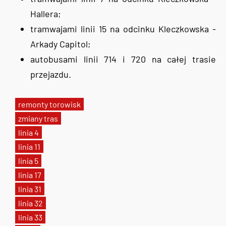
Hallera;
tramwajami linii 15 na odcinku Kleczkowska -
Arkady Capitol;
autobusami linii 714 i 720 na całej trasie
przejazdu.
remonty torowisk
zmiany tras
linia 4
linia 11
linia 5
linia 17
linia 31
linia 32
linia 33