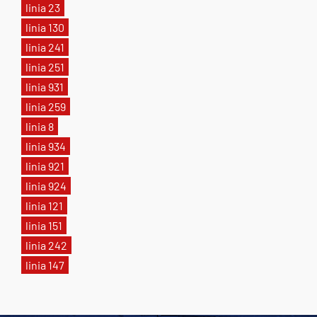
linia 23
linia 130
linia 241
linia 251
linia 931
linia 259
linia 8
linia 934
linia 921
linia 924
linia 121
linia 151
linia 242
linia 147
Tweets by AlertMPK