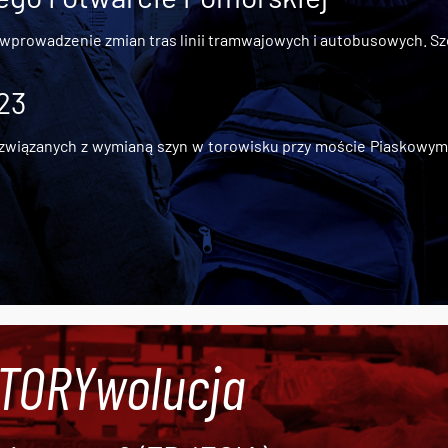
 wprowadzenie zmian tras linii tramwajowych i autobusowych. Szc
 23
iązanych z wymianą szyn w torowisku przy moście Piaskowym, t
#TORYwolucja