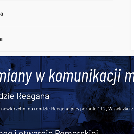
ca
da
miany w komunikacji m
dzie Reagana
awierzchni na rondzie Reagana przy peronie 1 i 2. W związku z t
go i otwarcie Pomorskiej