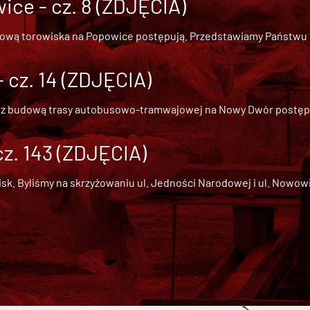
ce - cz. 8 (ZDJĘCIA)
dową torowiska na Popowice
postępują. Przedstawiamy Państwu ob
cz. 14 (ZDJĘCIA)
 z
budową trasy autobusowo-tramwajowej na Nowy Dwór
postępu
cz. 143 (ZDJĘCIA)
 Byliśmy na skrzyżowaniu ul. Jedności Narodowej i ul. Nowowiejs