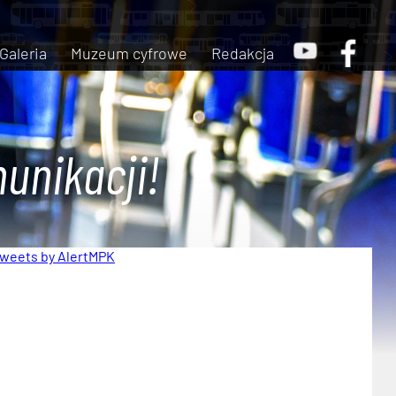
Galeria
Muzeum cyfrowe
Redakcja
unikacji!
weets by AlertMPK