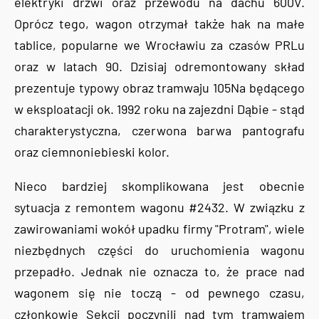
elektryki drzwi oraz przewodu na dachu 600V.
Oprócz tego, wagon otrzymał także hak na małe
tablice, popularne we Wrocławiu za czasów PRLu
oraz w latach 90. Dzisiaj odremontowany skład
prezentuje typowy obraz tramwaju 105Na będącego
w eksploatacji ok. 1992 roku na zajezdni Dąbie - stąd
charakterystyczna, czerwona barwa pantografu
oraz ciemnoniebieski kolor.
Nieco bardziej skomplikowana jest obecnie
sytuacja z remontem wagonu #2432. W związku z
zawirowaniami wokół upadku firmy "Protram", wiele
niezbędnych części do uruchomienia wagonu
przepadło. Jednak nie oznacza to, że prace nad
wagonem się nie toczą - od pewnego czasu,
członkowie Sekcji poczynili nad tym tramwajem