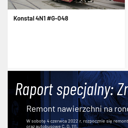
Konstal 4N1 #G-048
Raport specjalny: Z
Remont nawierzchni na ron
W sobotę 4 czerwca 2022 r. rozpocznie się remont n
oraz autobusowe C, D, 111,...