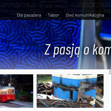
Dla pasażera
Tabor
Sieć komunikacyjna
Z pasją o kom
T