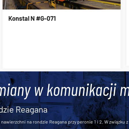
Konstal N #G-071
miany w komunikacji m
dzie Reagana
awierzchni na rondzie Reagana przy peronie 1 i 2. W związku z t