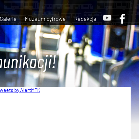
Galeria
Muzeum cyfrowe
Redakcja
unikacji!
weets by AlertMPK