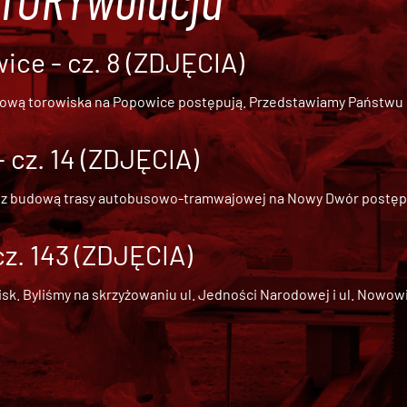
ce - cz. 8 (ZDJĘCIA)
dową torowiska na Popowice
postępują. Przedstawiamy Państwu ob
cz. 14 (ZDJĘCIA)
 z
budową trasy autobusowo-tramwajowej na Nowy Dwór
postępu
cz. 143 (ZDJĘCIA)
 Byliśmy na skrzyżowaniu ul. Jedności Narodowej i ul. Nowowiejs