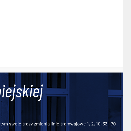
iejskiej
ym swoje trasy zmienią linie tramwajowe 1, 2, 10, 33 i 70