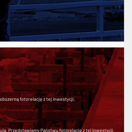
szerną fotorelację z tej inwestycji.
ją. Przedstawiamy Państwu fotorelację z tej inwestycji.