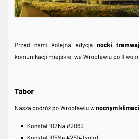
Przed nami kolejna edycja
nocki tramwa
komunikacji miejskiej we Wrocławiu po II wojn
Tabor
Nasza podróż po Wrocławiu w
nocnym klimac
Konstal 102Na #2069
Konstal 105Na #2514 (solo)