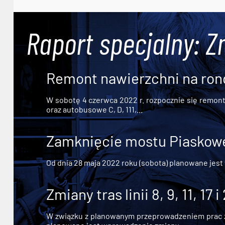
Raport specjalny: Z
Remont nawierzchni na ron
W sobotę 4 czerwca 2022 r. rozpocznie się remont n
oraz autobusowe C, D, 111,...
Zamknięcie mostu Piaskowe
Od dnia 28 maja 2022 roku (sobota) planowane jest
Zmiany tras linii 8, 9, 11, 17 i
W związku z planowanym przeprowadzeniem prac zw