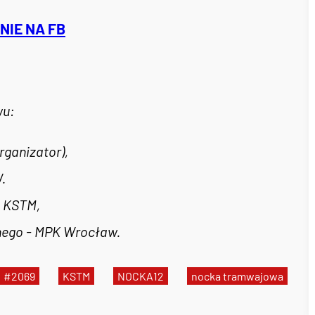
IE NA FB
wu:
rganizator),
.
- KSTM,
nego - MPK Wrocław.
#2069
KSTM
NOCKA12
nocka tramwajowa