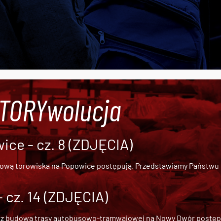
#TORYwolucja
ce - cz. 8 (ZDJĘCIA)
dową torowiska na Popowice
postępują. Przedstawiamy Państwu ob
cz. 14 (ZDJĘCIA)
 z
budową trasy autobusowo-tramwajowej na Nowy Dwór
postępu