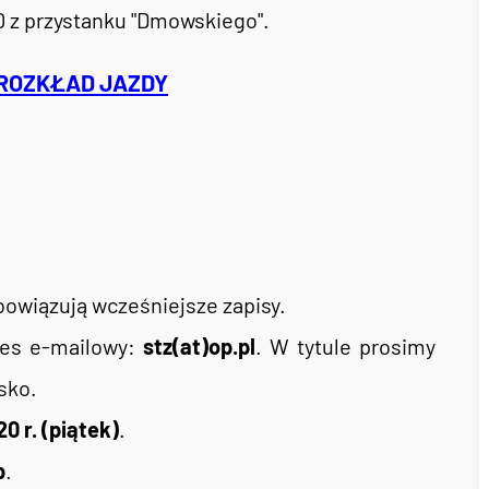
0 z przystanku "Dmowskiego".
ROZKŁAD JAZDY
bowiązują wcześniejsze zapisy.
res e-mailowy:
stz(at)op.pl
. W tytule prosimy
sko.
0 r. (piątek)
.
b
.