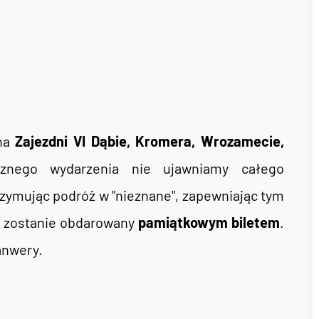
 na
Zajezdni VI Dąbie, Kromera, Wrozamecie,
cznego wydarzenia nie ujawniamy całego
ymując podróż w "nieznane", zapewniając tym
k zostanie obdarowany
pamiątkowym biletem
.
anwery.