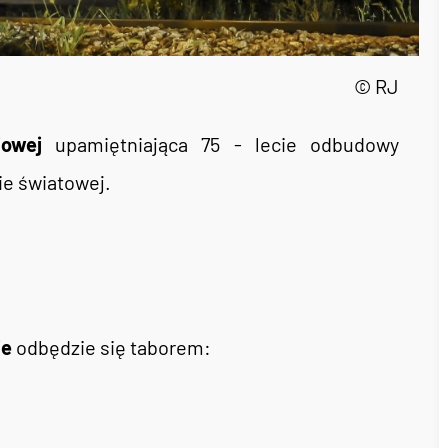
© RJ
jowej
upamiętniająca 75 - lecie odbudowy
ie światowej.
ie
odbędzie się taborem: