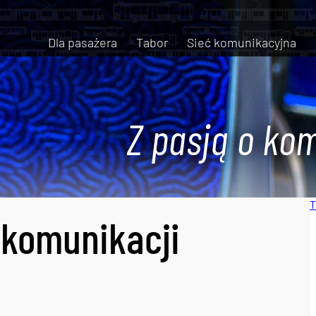
Dla pasażera
Tabor
Sieć komunikacyjna
Z pasją o kom
T
 komunikacji