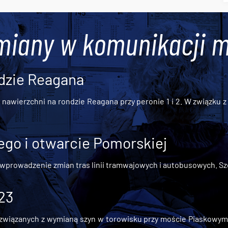
miany w komunikacji m
dzie Reagana
awierzchni na rondzie Reagana przy peronie 1 i 2. W związku z t
go i otwarcie Pomorskiej
 wprowadzenie zmian tras linii tramwajowych i autobusowych. Szc
 23
iązanych z wymianą szyn w torowisku przy moście Piaskowym, t