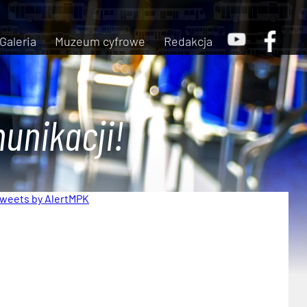
Galeria
Muzeum cyfrowe
Redakcja
unikacji!
weets by AlertMPK