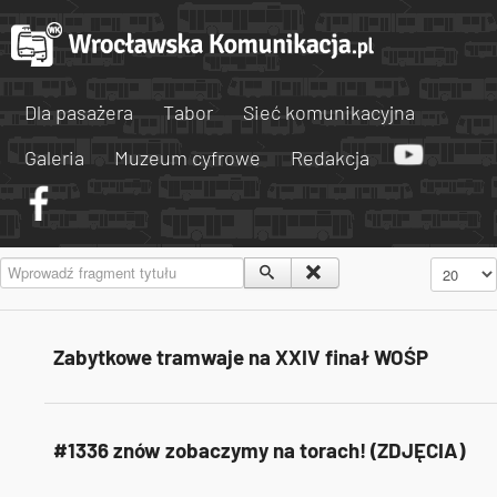
Dla pasażera
Tabor
Sieć komunikacyjna
Galeria
Muzeum cyfrowe
Redakcja
Wprowadź fragment tytułu
Pokaż #
Zabytkowe tramwaje na XXIV finał WOŚP
#1336 znów zobaczymy na torach! (ZDJĘCIA)