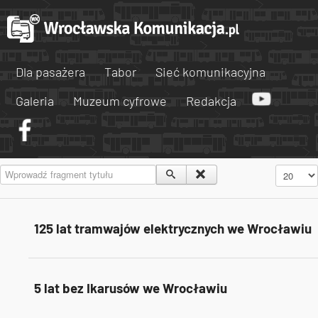
Dla pasażera
Tabor
Sieć komunikacyjna
Galeria
Muzeum cyfrowe
Redakcja
Wprowadź fragment tytułu
Pokaż #
125 lat tramwajów elektrycznych we Wrocławiu
5 lat bez Ikarusów we Wrocławiu