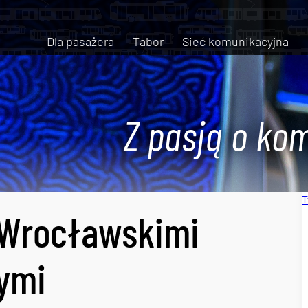
Dla pasażera
Tabor
Sieć komunikacyjna
Z pasją o kom
T
 Wrocławskimi
nymi