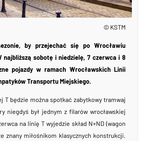
© KSTM
ezonie, by przejechać się po Wrocławiu
ajbliższą sobotę i niedzielę, 7 czerwca i 8
czne pojazdy w ramach Wrocławskich Linii
mpatyków Transportu Miejskiego.
wej T będzie można spotkać zabytkowy tramwaj
ry niegdyś był jednym z filarów wrocławskiej
czerwca na linię T wyjedzie skład N+ND (wagon
brze znany miłośnikom klasycznych konstrukcji.