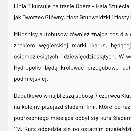
Linia T kursuje na trasie Opera – Hala Stuleci
jak Dworzec Główny, Most Grunwaldzki i Mosty
Miłośnicy autobusów również znajdą coś dla
znakiem węgierskiej marki Ikarus, będące
osiemdziesiątych i dziewięćdziesiątych. W w
Hydropolis będą królować przegubowe auto
podmiejskiej.
Dodatkowo w najbliższą sobotę 7 czerwca Klu
na kolejny przejazd śladami linii, które po r
poprzedniego miesiąca odbył się kurs śladem l
113. Kurs odbędzie się po ostatnim przejeździe