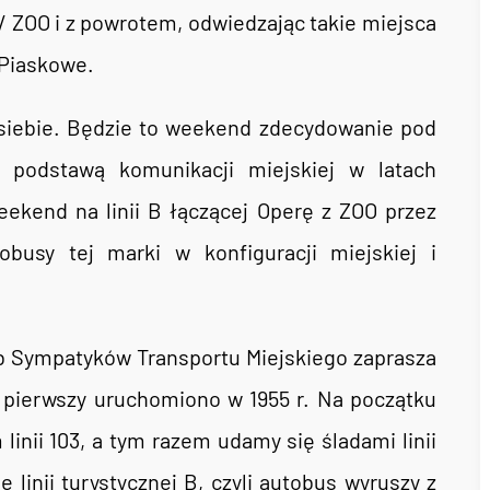
a / ZOO i z powrotem, odwiedzając takie miejsca
 Piaskowe.
 siebie. Będzie to weekend zdecydowanie pod
j podstawą komunikacji miejskiej w latach
eekend na linii B łączącej Operę z ZOO przez
busy tej marki w konfiguracji miejskiej i
b Sympatyków Transportu Miejskiego zaprasza
az pierwszy uruchomiono w 1955 r. Na początku
inii 103, a tym razem udamy się śladami linii
 linii turystycznej B, czyli autobus wyruszy z