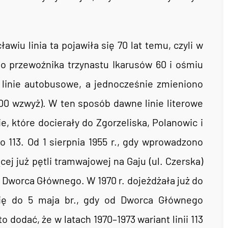
ławiu linia ta pojawiła się 70 lat temu, czyli w
go przewoźnika trzynastu Ikarusów 60 i ośmiu
 linie autobusowe, a jednocześnie zmieniono
 100 wzwyż). W ten sposób dawne linie literowe
e, które docierały do Zgorzeliska, Polanowic i
o 113. Od 1 sierpnia 1955 r., gdy wprowadzono
ącej już pętli tramwajowej na Gaju (ul. Czerska)
o Dworca Głównego. W 1970 r. dojeżdżała już do
się do 5 maja br., gdy od Dworca Głównego
 dodać, że w latach 1970–1973 wariant linii 113