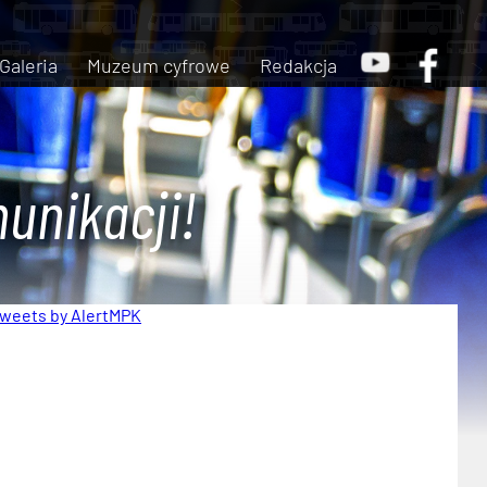
Galeria
Muzeum cyfrowe
Redakcja
unikacji!
weets by AlertMPK