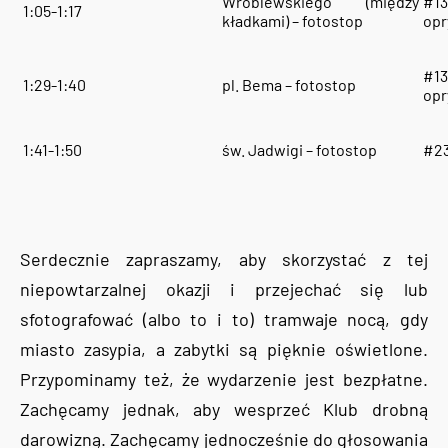
Wróblewskiego (między
#13
1:05-1:17
kładkami) – fotostop
opr
#13
1:29-1:40
pl. Bema – fotostop
opr
1:41-1:50
św. Jadwigi – fotostop
#23
Serdecznie zapraszamy, aby skorzystać z tej
niepowtarzalnej okazji i przejechać się lub
sfotografować (albo to i to) tramwaje nocą, gdy
miasto zasypia, a zabytki są pięknie oświetlone.
Przypominamy też, że wydarzenie jest bezpłatne.
Zachęcamy jednak, aby wesprzeć Klub drobną
darowizną. Zachęcamy jednocześnie do głosowania