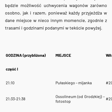
będzie możliwość uchwycenia wagonów zarówno
osobno, jak i razem, ponieważ każdy przyjeżdża w
dane miejsce w nieco innym momencie, zgodnie z
trasami i godzinami podanymi w tekście powyżej.
GODZINA (przybliżona)
MIEJSCE
WA
część I
21:10
Pułaskiego – mijanka
#20
Ossolineum (od Grodzkiej) –
21:33-21:38
#20
fotostop