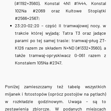
(#1192+3560), Konstal 4N1 #1444, Konstal
102Na #2069 oraz Kultowe Stopiątki
#2566+2567;
23:20-02:20 – część II tramwajowej nocy, w
trakcie której wyjadą: Tatra T3 oraz jadące
parami po tej samej trasie: tramwaj-pług ZT-
K126 razem ze składem N+ND (#1332+3560), a
także tramwaj-opryskiwacz G-061 razem z
Konstalem 105Na #2347.
Poniżej zamieszczamy też tabelę wszystkich
mijanek i fotostopów (oprócz postojów na pętlach)
w rozkładzie godzinowym. Uwaga – są to
zestawienia zbiorcze. W podanych miejscach