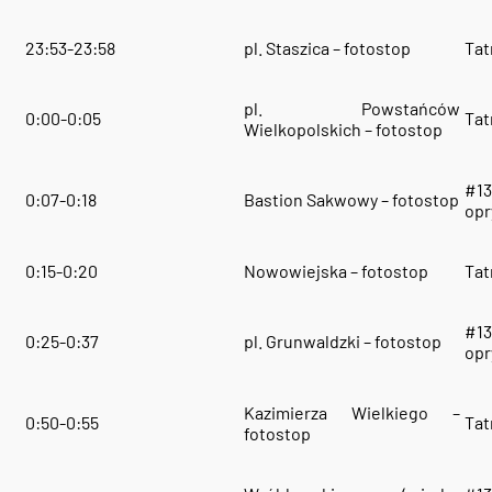
23:53-23:58
pl. Staszica – fotostop
Tat
pl. Powstańców
0:00-0:05
Tat
Wielkopolskich – fotostop
#13
0:07-0:18
Bastion Sakwowy – fotostop
opr
0:15-0:20
Nowowiejska – fotostop
Tat
#13
0:25-0:37
pl. Grunwaldzki – fotostop
opr
Kazimierza Wielkiego –
0:50-0:55
Tat
fotostop