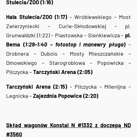
Stulecia/ZOO (1:16)
Hala Stulecia/ZOO (1:17)
– Wróblewskiego – Most
Zwierzyniecki – Curie-Skłodowskiej – pl.
Grunwaldzki (1:22) – Piastowska – Sienkiewicza –
pl.
Bema (
1:29–1:40 – fotostop i manewry pługa
)
–
Drobnera – Dubois – Mosty Mieszczańskie –
Dmowskiego – Starogroblowa – Popowicka –
Pilczycka –
Tarczyński Arena (2:05)
Tarczyński Arena (2:15)
– Pilczycka – Milenijna –
Legnicka –
Zajezdnia Popowice (2:20)
Skład wagonów Konstal N #1332 z doczepą ND
#3560