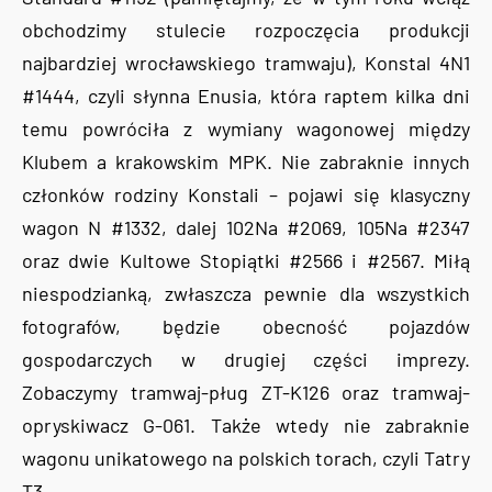
obchodzimy stulecie rozpoczęcia produkcji
najbardziej wrocławskiego tramwaju), Konstal 4N1
#1444, czyli słynna Enusia, która raptem kilka dni
temu powróciła z wymiany wagonowej między
Klubem a krakowskim MPK. Nie zabraknie innych
członków rodziny Konstali – pojawi się klasyczny
wagon N #1332, dalej 102Na #2069, 105Na #2347
oraz dwie Kultowe Stopiątki #2566 i #2567. Miłą
niespodzianką, zwłaszcza pewnie dla wszystkich
fotografów, będzie obecność pojazdów
gospodarczych w drugiej części imprezy.
Zobaczymy tramwaj-pług ZT-K126 oraz tramwaj-
opryskiwacz G-061. Także wtedy nie zabraknie
wagonu unikatowego na polskich torach, czyli Tatry
T3.