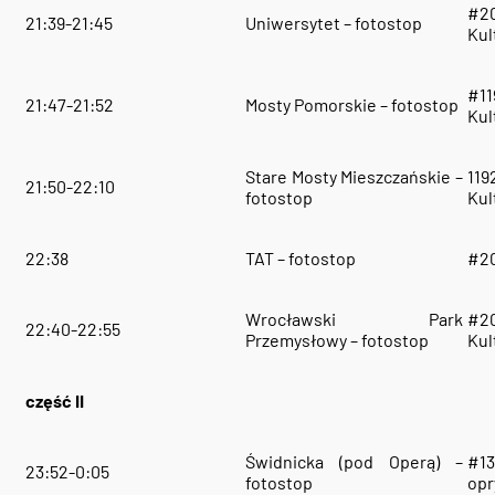
#2
21:39-21:45
Uniwersytet – fotostop
Ku
#1
21:47-21:52
Mosty Pomorskie – fotostop
Ku
Stare Mosty Mieszczańskie –
119
21:50-22:10
fotostop
Ku
22:38
TAT – fotostop
#20
Wrocławski Park
#2
22:40-22:55
Przemysłowy – fotostop
Ku
część II
Świdnicka (pod Operą) –
#13
23:52-0:05
fotostop
opr