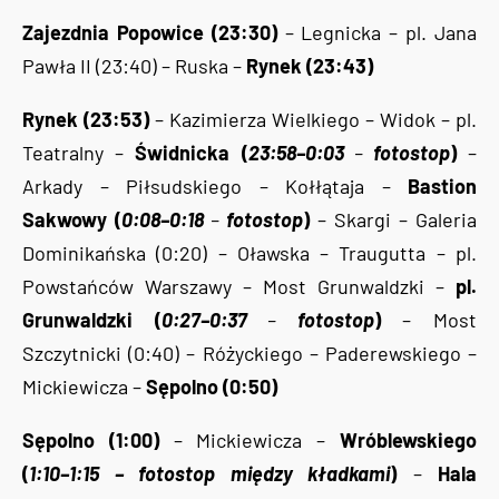
Zajezdnia Popowice (23:30)
– Legnicka – pl. Jana
Pawła II (23:40) – Ruska –
Rynek (23:43)
Rynek (23:53)
– Kazimierza Wielkiego – Widok – pl.
Teatralny –
Świdnicka (
23:58–0:03
–
fotostop
)
–
Arkady – Piłsudskiego – Kołłątaja –
Bastion
Sakwowy (
0:08–0:18
–
fotostop
)
– Skargi – Galeria
Dominikańska (0:20) – Oławska – Traugutta – pl.
Powstańców Warszawy – Most Grunwaldzki –
pl.
Grunwaldzki (
0:27–0:37
–
fotostop
)
– Most
Szczytnicki (0:40) – Różyckiego – Paderewskiego –
Mickiewicza –
Sępolno (0:50)
Sępolno (1:00)
– Mickiewicza –
Wróblewskiego
(
1:10–1:15 – fotostop między kładkami
)
–
Hala