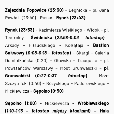
Zajezdnia Popowice (23:30)
– Legnicka – pl. Jana
Pawła II (23:40) – Ruska –
Rynek (23:43)
Rynek (23:53)
– Kazimierza Wielkiego – Widok – pl.
Teatralny –
Świdnicka (
23:58–0:03
–
fotostop
)
–
Arkady – Piłsudskiego – Kołłątaja –
Bastion
Sakwowy (
0:08–0:18
–
fotostop
)
– Skargi – Galeria
Dominikańska (0:20) – Oławska – Traugutta – pl.
Powstańców Warszawy – Most Grunwaldzki –
pl.
Grunwaldzki (
0:27–0:37
–
fotostop
)
– Most
Szczytnicki (0:40) – Różyckiego – Paderewskiego –
Mickiewicza –
Sępolno (0:50)
Sępolno (1:00)
– Mickiewicza –
Wróblewskiego
(
1:10–1:15 – fotostop między kładkami
) – Hala