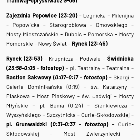
Tramwaj-opryskiwacz G-061
Zajezdnia Popowice (23:20)
– Legnicka – Milenijna
– Popowicka – Starogroblowa – Dmowskiego –
Mosty Mieszczańskie – Dubois – Pomorska – Mosty
Pomorskie – Nowy Świat –
Rynek (23:45)
Rynek (23:53)
– Krupnicza – Podwale –
Świdnicka
(
23:58–0:05
–
fotostop
)
– pl. Teatralny – Teatralna –
Bastion Sakwowy (
0:07–0:17
–
fotostop
)
– Skargi –
Galeria Dominikańska (0:19) – św. Katarzyny –
Piaskowa – Most Piaskowy – św. Jadwigi – Mosty
Młyńskie – pl. Bema (0:24) – Sienkiewicza –
Wyszyńskiego – Szczytnicka – Curie-Skłodowskiej –
pl. Grunwaldzki (
0:31–0:37
–
fotostop
)
– Curie-
Skłodowskiej – Most Zwierzyniecki –