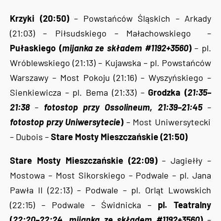
Krzyki (20:50)
– Powstańców Śląskich – Arkady
(21:03) – Piłsudskiego – Małachowskiego –
Pułaskiego (
mijanka ze składem #1192+3560
)
– pl.
Wróblewskiego (21:13) – Kujawska – pl. Powstańców
Warszawy – Most Pokoju (21:16) – Wyszyńskiego –
Sienkiewicza – pl. Bema (21:33) –
Grodzka (
21:35–
21:38
–
fotostop przy Ossolineum, 21:39–21:45
–
fotostop przy Uniwersytecie
)
– Most Uniwersytecki
– Dubois –
Stare Mosty Mieszczańskie (21:50)
Stare Mosty Mieszczańskie (22:09)
– Jagiełły –
Mostowa – Most Sikorskiego – Podwale – pl. Jana
Pawła II (22:13) – Podwale – pl. Orląt Lwowskich
(22:15) – Podwale – Świdnicka –
pl. Teatralny
(
22:20–22:24, mijanka ze składem #1192+3560
)
–