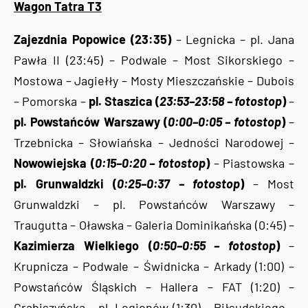
Wagon Tatra T3
Zajezdnia Popowice (23:35)
– Legnicka – pl. Jana
Pawła II (23:45) – Podwale – Most Sikorskiego –
Mostowa – Jagiełły – Mosty Mieszczańskie – Dubois
– Pomorska –
pl. Staszica (
23:53–23:58 – fotostop
)
–
pl. Powstańców Warszawy (
0:00–0:05 – fotostop
)
–
Trzebnicka – Słowiańska – Jedności Narodowej –
Nowowiejska (
0:15–0:20 – fotostop
)
– Piastowska –
pl. Grunwaldzki (
0:25–0:37 – fotostop
)
– Most
Grunwaldzki – pl. Powstańców Warszawy –
Traugutta – Oławska – Galeria Dominikańska (0:45) –
Kazimierza Wielkiego (
0:50–0:55 – fotostop
)
–
Krupnicza – Podwale – Świdnicka – Arkady (1:00) –
Powstańców Śląskich – Hallera – FAT (1:20) –
Grabiszyńska – pl. Legionów (1:30) – Piłsudskiego –