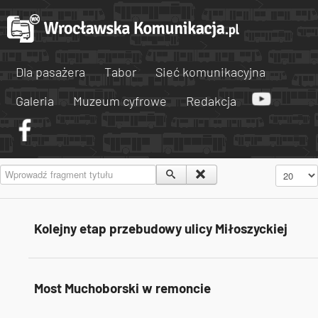
Dla pasażera
Tabor
Sieć komunikacyjna
Galeria
Muzeum cyfrowe
Redakcja
Wprowadź fragment tytułu
Pokaż #
Kolejny etap przebudowy ulicy Miłoszyckiej
Most Muchoborski w remoncie