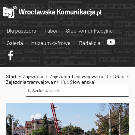
Dla pasażera
Tabor
Sieć komunikacyjna
Galeria
Muzeum cyfrowe
Redakcja
Start
»
Zajezdnie
»
Zajezdnia tramwajowa nr II - Ołbin
»
Zajezdnia tramwajowa nr II (ul. Słowiańska)