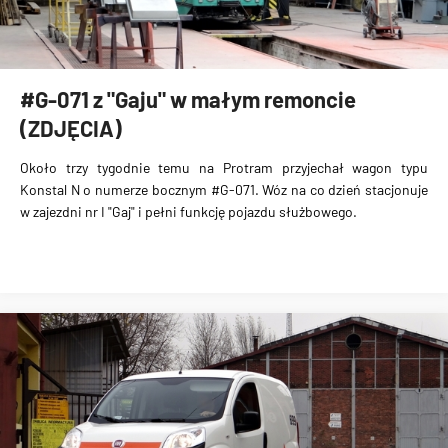
#G-071 z "Gaju" w małym remoncie
(ZDJĘCIA)
Około trzy tygodnie temu na
Protram przyjechał wagon typu
Konstal N
o numerze bocznym #G-071. Wóz na co dzień stacjonuje
w zajezdni nr I "Gaj" i pełni funkcję
pojazdu służbowego
.