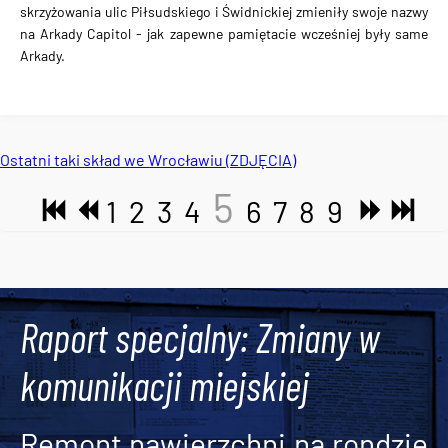
skrzyżowania ulic Piłsudskiego i Świdnickiej zmieniły swoje nazwy
na Arkady Capitol - jak zapewne pamiętacie wcześniej były same
Arkady.
Ostatni taki skład we Wrocławiu (ZDJĘCIA)
5
1
2
3
4
6
7
8
9
Tweets by AlertMPK
Raport specjalny: Zmiany w
komunikacji miejskiej
Remont nawierzchni na rondzie