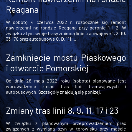
Reagana
W sobotę 4 czerwca 2022 r. rozpocznie się remont
nawierzchni na rondzie Reagana przy peronie 1 i 2. W
związku z tym swoje trasy zmienią linie tramwajowe 1, 2, 10,
33 i 70 oraz autobusowe C, D, 111,...
Zamknięcie mostu Piaskowego
i otwarcie Pomorskiej
Od dnia 28 maja 2022 roku (sobota) planowane jest
wprowadzenie zmian tras linii tramwajowych i
autobusowych. Szczegóły znajdują się poniżej.
Zmiany tras linii 8, 9, 11, 17 i 23
W związku z planowanym przeprowadzeniem prac
związanych z wymianą szyn w torowisku przy moście