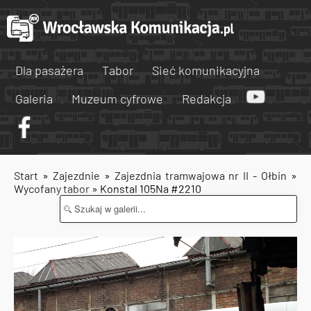
Dla pasażera
Tabor
Sieć komunikacyjna
Galeria
Muzeum cyfrowe
Redakcja
Start
»
Zajezdnie
»
Zajezdnia tramwajowa nr II - Ołbin
»
Wycofany tabor
» Konstal 105Na #2210