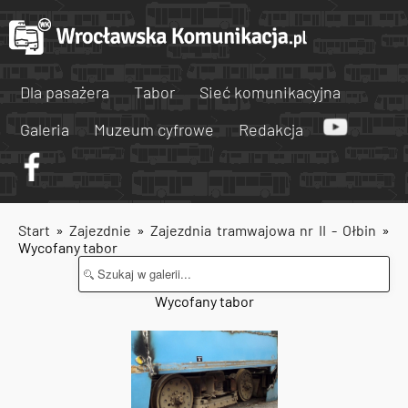
Dla pasażera
Tabor
Sieć komunikacyjna
Galeria
Muzeum cyfrowe
Redakcja
Start
»
Zajezdnie
»
Zajezdnia tramwajowa nr II - Ołbin
»
Wycofany tabor
Wycofany tabor