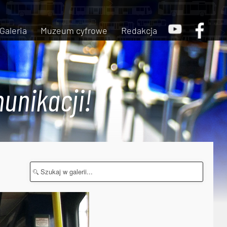
Galeria
Muzeum cyfrowe
Redakcja
unikacji!