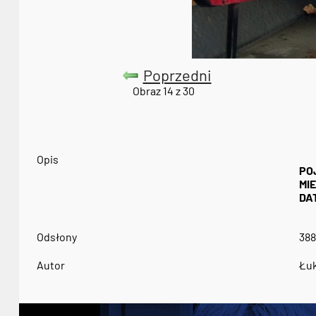
Poprzedni
Obraz 14 z 30
Opis
PO
MI
DA
Odsłony
388
Autor
Łuk