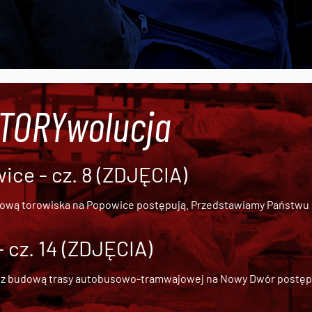
#TORYwolucja
ce - cz. 8 (ZDJĘCIA)
dową torowiska na Popowice
postępują. Przedstawiamy Państwu ob
cz. 14 (ZDJĘCIA)
 z
budową trasy autobusowo-tramwajowej na Nowy Dwór
postępu