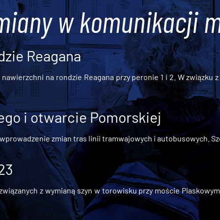
miany w komunikacji m
dzie Reagana
awierzchni na rondzie Reagana przy peronie 1 i 2. W związku z t
go i otwarcie Pomorskiej
 wprowadzenie zmian tras linii tramwajowych i autobusowych. Szc
 23
iązanych z wymianą szyn w torowisku przy moście Piaskowym, t