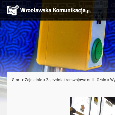
Start
»
Zajezdnie
»
Zajezdnia tramwajowa nr II - Ołbin
»
Wy