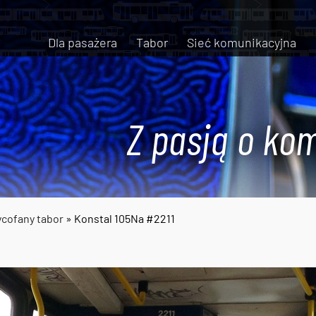
Dla pasażera
Tabor
Sieć komunikacyjna
Z pasją o kom
cofany tabor
» Konstal 105Na #2211