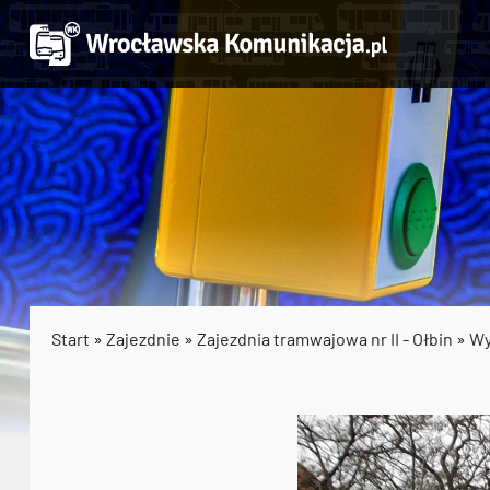
Start
»
Zajezdnie
»
Zajezdnia tramwajowa nr II - Ołbin
»
Wy