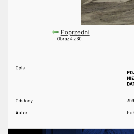
Poprzedni
Obraz 4 z 30
Opis
PO
MI
DA
Odsłony
399
Autor
Łuk