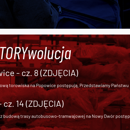
#TORYwolucja
ce - cz. 8 (ZDJĘCIA)
dową torowiska na Popowice
postępują. Przedstawiamy Państwu ob
cz. 14 (ZDJĘCIA)
 z
budową trasy autobusowo-tramwajowej na Nowy Dwór
postępu