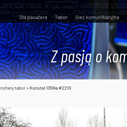
Dla pasażera
Tabor
Sieć komunikacyjna
Z pasją o kom
cofany tabor
» Konstal 105Na #2210