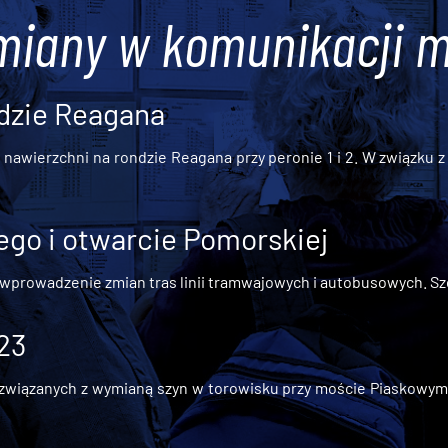
miany w komunikacji m
dzie Reagana
awierzchni na rondzie Reagana przy peronie 1 i 2. W związku z t
go i otwarcie Pomorskiej
 wprowadzenie zmian tras linii tramwajowych i autobusowych. Szc
 23
iązanych z wymianą szyn w torowisku przy moście Piaskowym, t