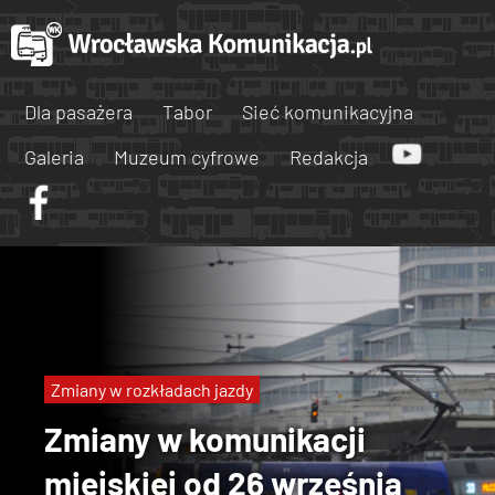
Dla pasażera
Tabor
Sieć komunikacyjna
Galeria
Muzeum cyfrowe
Redakcja
Zmiany w rozkładach jazdy
Zmiany w komunikacji
miejskiej od 26 września