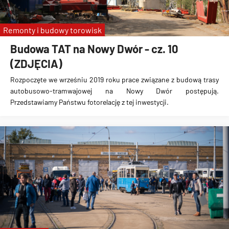
Remonty i budowy torowisk
Budowa TAT na Nowy Dwór - cz. 10
(ZDJĘCIA)
Rozpoczęte we wrześniu 2019 roku prace związane z
budową trasy
autobusowo-tramwajowej na Nowy Dwór
postępują.
zmiany tras
Przedstawiamy Państwu fotorelację z tej inwestycji.
linia 145
linia 146
linia 144
linia 131
linia 141
linia 149
linia C
linia 115
linia 0P