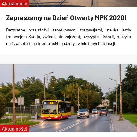
Aktualności
linia 2
linia 10
Zapraszamy na Dzień Otwarty MPK 2020!
linia 259
Bezpłatne przejażdżki zabytkowymi tramwajami, nauka jazdy
linia 255
tramwajem Skoda, zwiedzanie zajezdni, szczypta historii, muzyka
linia 253
na żywo, do tego food trucki, gadżety i wiele innych atrakcji.
linia 121
linia 715
linia 16
linia 116
linia 151
linia 744
Aktualności